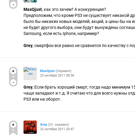
-
MaxQjust
, как это зачем? А конкуренция?
Предположим, что кроме PS3 не существует никакой дру
было бы никаких новых моделей, акций, а цены бы на и
не будет другого выбора, они будут вынуждены соглаш
Samsung, если есть Iphone, например?
Grey
, смартфон все равно не сравнится по качеству с п
+
MaxQjust
(Сержант)
23 октября 2011 08:36
0
-
Grey
, Если брать хороший смарт, тогда надо минимум 1
чаще западают и т.д. Я считаю что для всего нужны от
PS3 или на оборот.
+
Grey
(Ст. сержант)
22 октября 2011 20:47
0