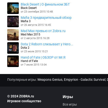
Black Desert | О финальном ЗБТ
Black Desert
от 23 сентября 2015 10:48
Mafia 3 предварительный обзор
Mafia 3
от 26 августа 2015 16:45
Mad Max превью от Zobra.ru
Mad Max 2015
от 2 августа 2015 16:28
Dota 2 Reborn слизывает у Hero...
Dota 2
от 23 июля 2015 15:21
Hand of Fate | ОБЗОР от Mr.R
Hand of Fate
от 7 июля 2015 13:04
Популярные игры:
Weapons Genius
,
Empyrion - Galactic Survival
,
© 2024 ZOBRA.ru
Игры
Игровое сообщество
Все игры