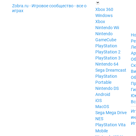
Zobra.ru - Игровое сообщество - все о
П
Xbox 360
играх
ла
Windows
т
Xbox
ф
ор
Nintendo Wii
м
Nintendo
Но
ы
GameCube
Ре
PlayStation
Ле
PlayStation 2
Ар
PlayStation 3
Об
Nintendo 64
С
Sega Dreamcast
Ви
PlayStation
Об
Portable
Пр
Nintendo DS
Ги
Android
Ю
iOS
Вс
MacOS
----
Иг
Sega Mega Drive
ин
NES
Иг
PlayStation Vita
Mobile