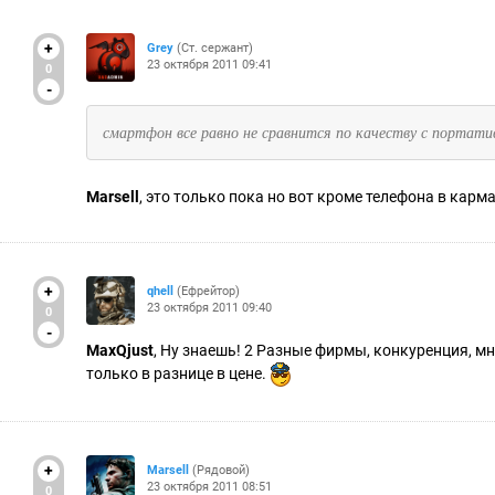
+
Grey
(Ст. сержант)
23 октября 2011 09:41
0
-
смартфон все равно не сравнится по качеству с портатив
Marsell
, это только пока но вот кроме телефона в кар
+
qhell
(Ефрейтор)
23 октября 2011 09:40
0
-
MaxQjust
, Ну знаешь! 2 Разные фирмы, конкуренция, мне
только в разнице в цене.
+
Marsell
(Рядовой)
23 октября 2011 08:51
0