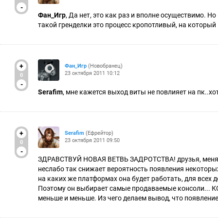
-
Фан_Игр
, Да нет, это как раз и вполне осуществимо. Н
такой гренделки это процесс кропотливый, на который
+
Фан_Игр
(Новобранец)
23 октября 2011 10:12
0
-
Serafim
, мне кажется выход виты не повлияет на пк..хо
+
Serafim
(Ефрейтор)
23 октября 2011 09:50
0
-
ЗДРАВСТВУЙ НОВАЯ ВЕТВЬ ЗАДРОТСТВА! друзья, меня уж
неслабо так снижает вероятность появления некоторых
на каких же платформах она будет работать, для всех д
Поэтому он выбирает самые продаваемые консоли... КО
меньше и меньше. Из чего делаем вывод, что появление