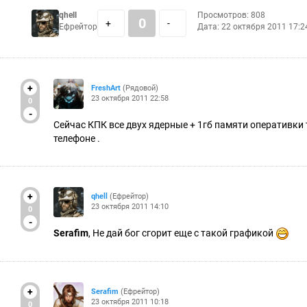
qhell
Просмотров: 808
0
+
-
Ефрейтор
Дата:
22 октября 2011 17:2
+
FreshArt
(Рядовой)
23 октября 2011 22:58
0
-
Сейчас КПК все двух ядерные + 1гб памяти оперативки 
телефоне .
+
qhell
(Ефрейтор)
23 октября 2011 14:10
0
-
Serafim
, Не дай бог сгорит еще с такой графикой
+
Serafim
(Ефрейтор)
23 октября 2011 10:18
0