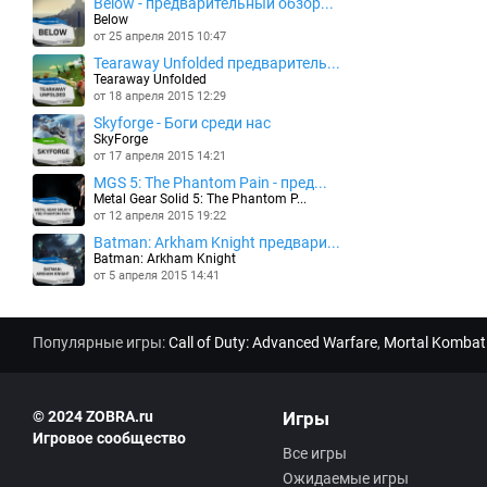
Below - предварительный обзор...
Below
от 25 апреля 2015 10:47
Tearaway Unfolded предваритель...
Tearaway Unfolded
от 18 апреля 2015 12:29
Skyforge - Боги среди нас
SkyForge
от 17 апреля 2015 14:21
MGS 5: The Phantom Pain - пред...
Metal Gear Solid 5: The Phantom P...
от 12 апреля 2015 19:22
Batman: Arkham Knight предвари...
Batman: Arkham Knight
от 5 апреля 2015 14:41
Популярные игры:
Call of Duty: Advanced Warfare
,
Mortal Kombat
© 2024 ZOBRA.ru
Игры
Игровое сообщество
Все игры
Ожидаемые игры