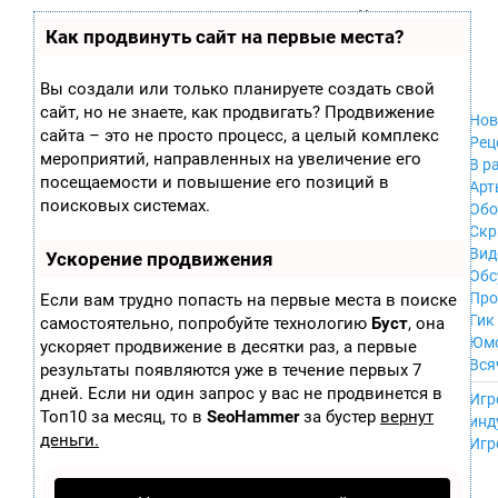
Zobra.ru - Игровое сообщество - все о
П
Как продвинуть сайт на первые места?
Xbox 360
играх
ла
PC
т
Xbox
ф
Вы создали или только планируете создать свой
ор
Wii
сайт, но не знаете, как продвигать? Продвижение
м
Нов
GameCube
сайта – это не просто процесс, а целый комплекс
ы
Рец
PS
мероприятий, направленных на увеличение его
В р
PS2
посещаемости и повышение его позиций в
Арт
PS3
поисковых системах.
Обо
Nintendo 64
Скр
Dreamcast
Вид
Ускорение продвижения
PSP
Обс
Nintendo DS
Про
Если вам трудно попасть на первые места в поиске
Android
Гик
самостоятельно, попробуйте технологию
Буст
, она
iPhone, iPod,
Юм
ускоряет продвижение в десятки раз, а первые
iPad
Вся
результаты появляются уже в течение первых 7
MacOS
------
дней. Если ни один запрос у вас не продвинется в
Sega Mega Drive
Игр
NES
Топ10 за месяц, то в
SeoHammer
за бустер
вернут
инд
PSP Vita
деньги.
Игр
Mobile
Wii U