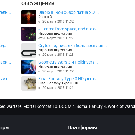
ОБСУЖДЕНИЯ
ель...
Diablo III RoS обзор патча 2.2...
Diablo 3
от 20 марта 2015 11:32
«It came from space, and ate o...
Игровая индустрия
от 20 марта 2015 11:27
д...
Crytek подписали «большое» лиц...
..
Игровая индустрия
от 20 марта 2015 11:23
ари...
Geometry Wars 3 и Helldrivers...
Игровая индустрия
от 20 марта 2015 11:22
й о...
Final Fantasy Type-0 HD уже в...
Final Fantasy Type-0 HD
от 20 марта 2015 11:21
nced Warfare
,
Mortal Kombat 10
,
DOOM 4
,
Soma
,
Far Cry 4
,
World of Wars
гры
Платформы