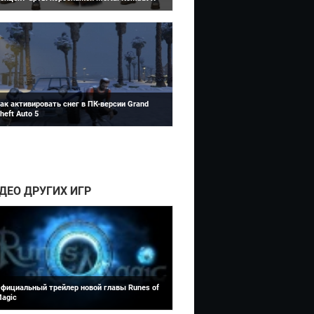
Grand Theft Auto 5
онцепт художник Марко Нелор, работающий
 NetherRealm Studios, опубликовал в своем
логе большую подбор...
ак активировать снег в ПК-версии Grand
heft Auto 5
е успел отгреметь релиз ПК-версии Grand
heft Auto 5, а модеры уже усп...
Runes of Magic
ДЕО ДРУГИХ ИГР
фициальный трейлер новой главы Runes of
agic
ift
дминистрация бесплатной