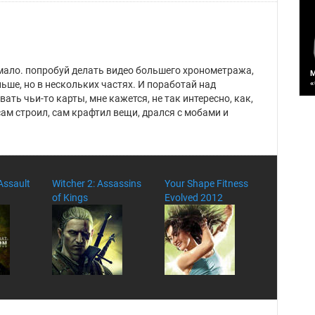
о мало. попробуй делать видео большего хронометража,
M
«
льше, но в нескольких частях. И поработай над
С
ать чьи-то карты, мне кажется, не так интересно, как,
(
сам строил, сам крафтил вещи, дрался с мобами и
с
Assault
Witcher 2: Assassins
Your Shape Fitness
of Kings
Evolved 2012