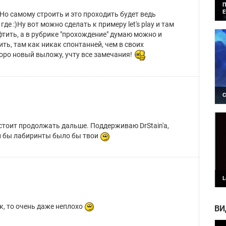
П
E
Но самому строить и это проходить будет ведь
Я
где :)Ну вот можно сделать к примеру let's play и там
в
афтить, а в рубрике "прохождение" думаю можно и
ть, там как никак спонтанней, чем в своих
оро новый выложу, учту все замечания!
С
И
И
 стоит продолжать дальше. Поддерживаю DrStain'а,
и бы лабиринты было бы твои
L
П
B
ак, то очень даже неплохо
ВИ