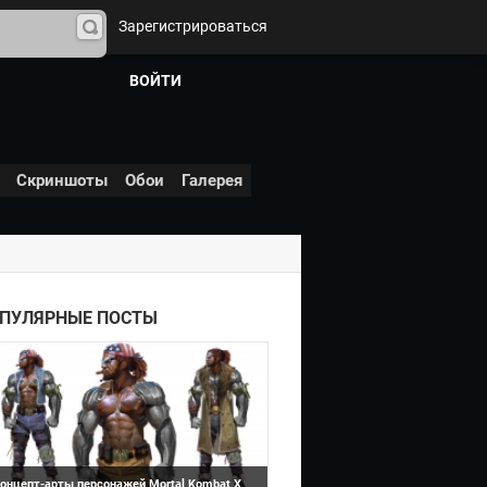
Зарегистрироваться
На
йти
ВОЙТИ
Скриншоты
Обои
Галерея
Mortal Kombat 10 (X)
ПУЛЯРНЫЕ ПОСТЫ
онцепт-арты персонажей Mortal Kombat X