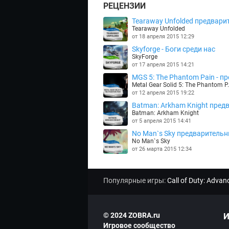
РЕЦЕНЗИИ
Tearaway Unfolded предварит
Tearaway Unfolded
от 18 апреля 2015 12:29
Skyforge - Боги среди нас
SkyForge
от 17 апреля 2015 14:21
MGS 5: The Phantom Pain - пре
Metal Gear Solid 5: The Phantom P.
от 12 апреля 2015 19:22
Batman: Arkham Knight предв
Batman: Arkham Knight
от 5 апреля 2015 14:41
No Man`s Sky предварительны
No Man`s Sky
от 26 марта 2015 12:34
Популярные игры:
Call of Duty: Adva
© 2024 ZOBRA.ru
И
Игровое сообщество