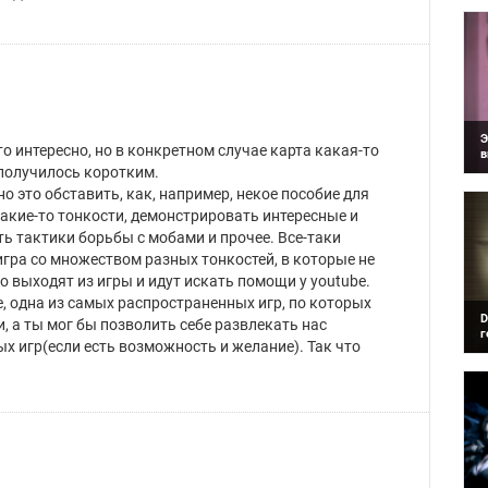
м
п
п
Э
то интересно, но в конкретном случае карта какая-то
в
В
 получилось коротким.
р
о это обставить, как, например, некое пособие для
в
кие-то тонкости, демонстрировать интересные и
о
ь тактики борьбы с мобами и прочее. Все-таки
ра со множеством разных тонкостей, в которые не
го выходят из игры и идут искать помощи у youtube.
е, одна из самых распространенных игр, по которых
D
, а ты мог бы позволить себе развлекать нас
г
х игр(если есть возможность и желание). Так что
И
с
S