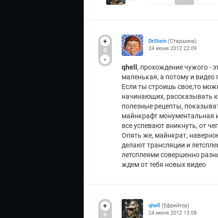
+
DrStein
(Старшина)
24 июня 2012 22:09
0
-
qhell
, прохождение чужого - э
маленькая, а потому и видео
Если ты строишь свое,то можн
начинающих, рассказывать ка
полезные рецепты, показыват
майнкрафт монументальная иг
все успевают вникнуть, от че
Опять же, майнкрат, наверно
делают трансляции и летсплеи
летсплеями совершенно разны
ждем от тебя новых видео
+
qhell
(Ефрейтор)
24 июня 2012 13:08
0