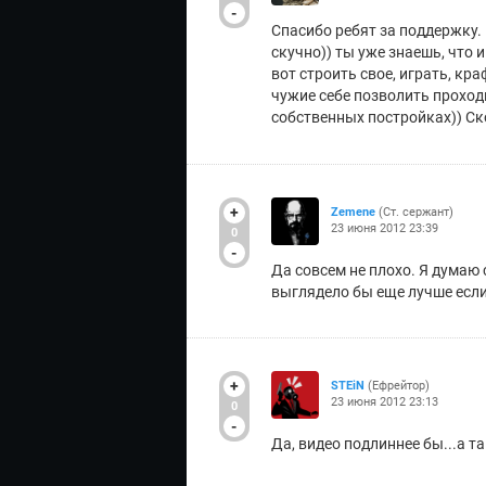
-
Спасибо ребят за поддержку. 
скучно)) ты уже знаешь, что и 
вот строить свое, играть, кр
чужие себе позволить проходи
собственных постройках)) Ск
+
Zemene
(Ст. сержант)
23 июня 2012 23:39
0
-
Да совсем не плохо. Я думаю
выглядело бы еще лучше есл
+
STEiN
(Ефрейтор)
23 июня 2012 23:13
0
-
Да, видео подлиннее бы...а т