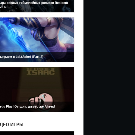
ара свежих геймплейных роликов Resident
vil 6
League of Legends
понская компания Capcom представила
ниманию игровой общественности бол...
ыграем в LoL(Ashe) (Part 2)
Binding of Isaac
граем в LoL, я не профи, но нравиться игра.
граем за перса Ashe.
et's Play! Оу щит, да это же Айзек!
ервый выпуск "давайте играть" по игре THE
INDING OF ISAAC! Надеюсь не зря покупа...
ДЕО ИГРЫ