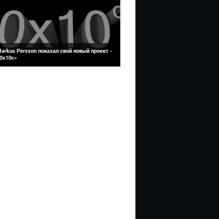
arkus Persson показал свой новый проект -
0x10c»
оздатель игры «Minecraft» Маркус Перссон
Markus Persson) выложил на официальном
айте своего нового проекта «0x10c» виде...