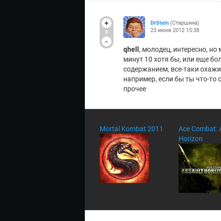
+
DrStein
(Старшина)
23 июня 2012 15:38
0
-
qhell
, молодец, интересно, н
минут 10 хотя бы, или еще бо
содержанием, все-таки охажив
например, если бы ты что-то 
прочее
Mortal Kombat 2011
Ace Combat: 
Horizon