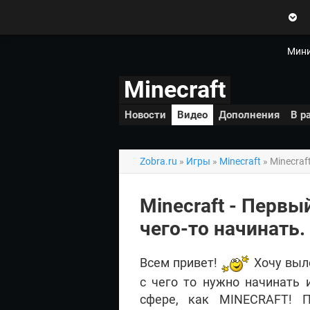
Zobra.ru - Игровое сообщество -
все о играх
П
ла
т
Мини
ф
ор
Minecraft
м
ы
Новости
Видео
Дополнения
В р
Zobra.ru
»
Игры
»
Minecraft
» Minecraf
Minecraft - Первы
чего-то начинать.
Всем привет!
Хочу выло
с чего то нужно начинать 
сфере, как MINECRAFT! П