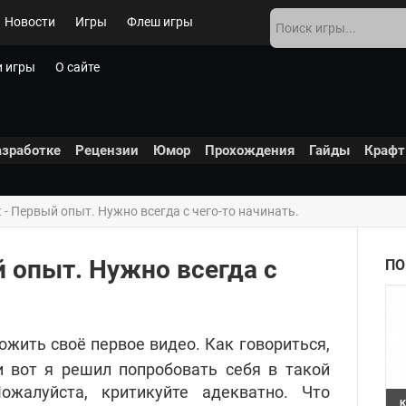
Новости
Игры
Флеш игры
 игры
О сайте
азработке
Рецензии
Юмор
Прохождения
Гайды
Крафт
t - Первый опыт. Нужно всегда с чего-то начинать.
й опыт. Нужно всегда с
ПО
жить своё первое видео. Как говориться,
и вот я решил попробовать себя
в такой
ожалуйста, критикуйте адекватно. Что
К