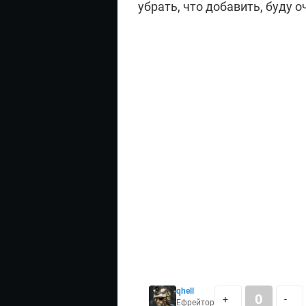
убрать, что добавить, буду 
qhell
0
+
-
Ефрейтор