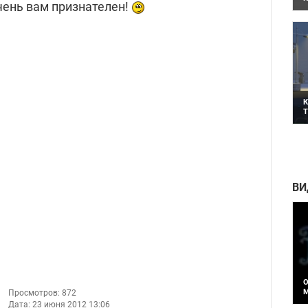
очень вам признателен!
К
в
б
К
T
Н
T
ВИ
О
M
Просмотров: 872
R
А
Дата: 23 июня 2012 13:06