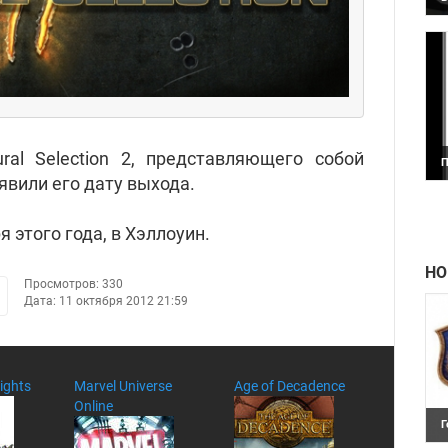
Л
г
п
в
ral Selection 2, представляющего собой
П
П
явили его дату выхода.
 этого года, в Хэллоуин.
НО
Просмотров: 330
Дата: 11 октября 2012 21:59
ights
Marvel Universe
Age of Decadence
Online
Г
R
П