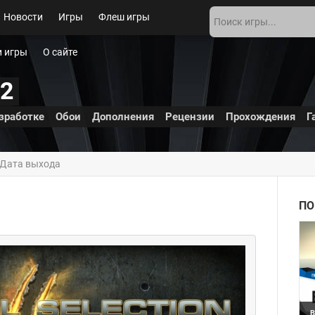
Новости
Игры
Флеш игры
 игры
О сайте
 2
зработке
Обои
Дополнения
Рецензии
Прохождения
Г
 Дата выхода
ПО
B