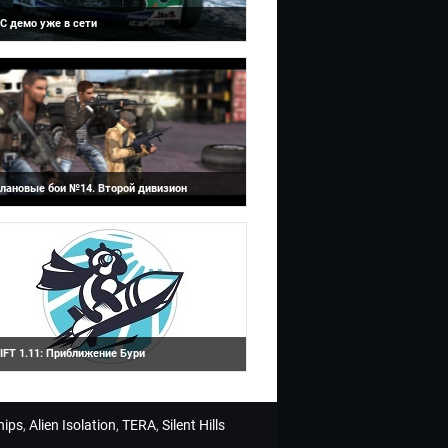
C демо уже в сети
Operation 7
орошая новость для игроков ПК и фанатов
онок ралли.
лановые бои №14. Второй дивизион
ift
дминистрация портала http://oper7.ru
роводит Клановые Войны №14!
IFT 1.11: Приближение Бури
а официальном сайте русскоязычной
ерсии Rift появилась информация о патче
.11 [i]Участвуйте в захватывающем сра...
hips
,
Alien Isolation
,
TERA
,
Silent Hills