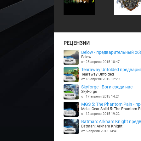
РЕЦЕНЗИИ
Below - предварительный обз
Below
от 25 апреля 2015 10:47
Tearaway Unfolded предварит
Tearaway Unfolded
от 18 апреля 2015 12:29
Skyforge - Боги среди нас
SkyForge
от 17 апреля 2015 14:21
MGS 5: The Phantom Pain - пре
Metal Gear Solid 5: The Phantom P.
от 12 апреля 2015 19:22
Batman: Arkham Knight предв
Batman: Arkham Knight
от 5 апреля 2015 14:41