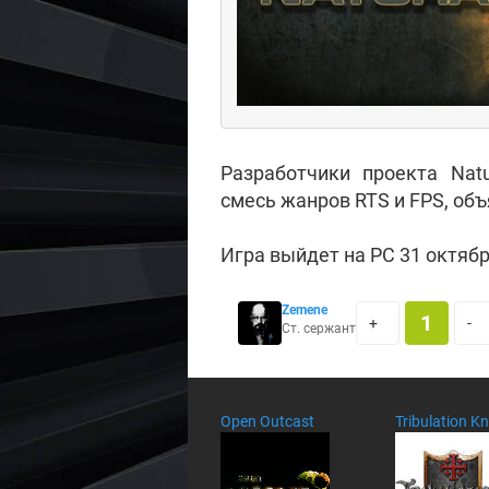
Разработчики проекта Natu
смесь жанров RTS и FPS, объ
Игра выйдет на РС 31 октября
Zemene
1
+
-
Ст. сержант
Open Outcast
Tribulation Kn