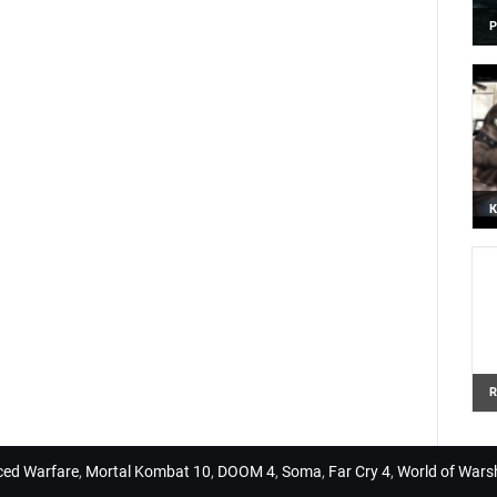
P
Х
г
К
R
А
п
R
Н
в
1
nced Warfare
,
Mortal Kombat 10
,
DOOM 4
,
Soma
,
Far Cry 4
,
World of Wars