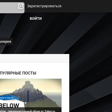
Зарегистрироваться
На
йти
ВОЙТИ
алерея
Below
ПУЛЯРНЫЕ ПОСТЫ
elow - предварительный обзор от Zobra.ru