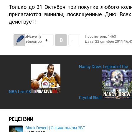
Только до 31 Октября при покупке любого коли
прилагаются винилы, посвященные Дню Всех 
действует!
xHeavenly
Просмотров: 1463
0
+
-
Ефрейтор
Дата:
22 октября 2011 16:4
Nancy Drew: Legend of the
NBA Live 08
Crystal Skull
РЕЦЕНЗИИ
Black Desert | О финальном ЗБТ