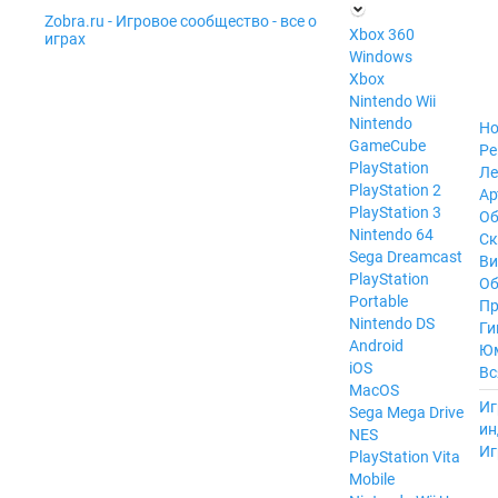
Zobra.ru - Игровое сообщество - все о
П
Xbox 360
играх
ла
Windows
т
Xbox
ф
ор
Nintendo Wii
м
Nintendo
Но
ы
GameCube
Ре
PlayStation
Ле
PlayStation 2
Ар
PlayStation 3
Об
Nintendo 64
С
Sega Dreamcast
Ви
PlayStation
Об
Portable
Пр
Nintendo DS
Ги
Android
Ю
iOS
Вс
MacOS
----
Иг
Sega Mega Drive
ин
NES
Иг
PlayStation Vita
Mobile