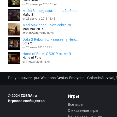
Black Desert
от 23 сентября 2015 10:48
Mafia 3 предварительный обзор
Mafia 3
от 26 августа 2015 16:45
Mad Max превью от Zobra.ru
Mad Max 2015
от 2 августа 2015 16:28
Dota 2 Reborn слизывает у Hero...
Dota 2
от 23 июля 2015 15:21
Hand of Fate | ОБЗОР от Mr.R
Hand of Fate
от 7 июля 2015 13:04
Популярные игры:
Weapons Genius
,
Empyrion - Galactic Survival
,
© 2024 ZOBRA.ru
Игры
Игровое сообщество
Все игры
Ожидаемые игры
Недавно вышедшие