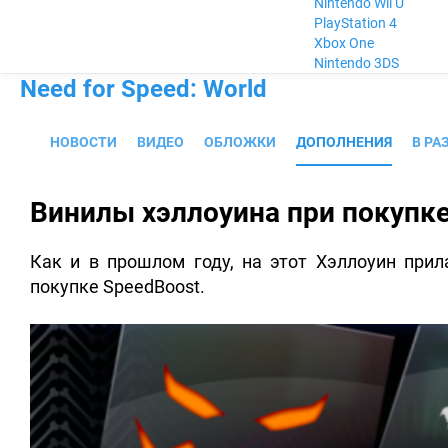
Nintendo Wii U
PlayStation 4
Xbox One
Nintendo 3DS
Need for Speed: World
НОВОСТИ
ВИДЕО
ОБЛОЖКИ
ДОПОЛНЕНИЯ
В РА
Винилы хэллоуина при покупке
Как и в прошлом году, на этот Хэллоуин прил
покупке SpeedBoost.