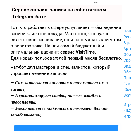
Zobra.ru - Игровое сообщество - все о
П
Сервис онлайн-записи на собственном
Xbox 360
играх
ла
PC
Telegram-боте
т
Xbox
ф
ор
Wii
Тот, кто работает в сфере услуг, знает — без ведения
м
Нов
GameCube
записи клиентов никуда. Мало того, что нужно
ы
Рец
PS
видеть свое расписание, но и напоминать клиентам
В р
PS2
о визитах тоже. Нашли самый бюджетный и
Арт
PS3
оптимальный вариант:
сервис VisitTime.
Обо
Nintendo 64
Для новых пользователей
первый месяц бесплатно
.
Скр
Dreamcast
Вид
Чат-бот для мастеров и специалистов, который
PSP
Обс
упрощает ведение записей:
Nintendo DS
Про
Android
Сам записывает клиентов и напоминает им о
—
Гик
iPhone, iPod,
визите;
Юм
iPad
Персонализирует скидки, чаевые, кэшбэк и
—
Вся
MacOS
предоплаты;
------
Sega Mega Drive
Игр
Увеличивает доходимость и помогает больше
—
NES
инд
зарабатывать;
PSP Vita
Игр
Mobile
Wii U