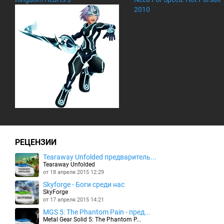
2010
РЕЦЕНЗИИ
Tearaway Unfolded предваритель...
Tearaway Unfolded
от 18 апреля 2015 12:29
Skyforge - Боги среди нас
SkyForge
от 17 апреля 2015 14:21
MGS 5: The Phantom Pain - пред...
Metal Gear Solid 5: The Phantom P...