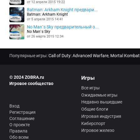
от 12 апреля 2015 19:22
Batman: Arkham Knight предвари...
Batman: Arkham Knight
от 5 апреля 2015 14:41
No Man`s Sky предварительный о...
No Man`s Sky
от 26 марта 2015 12:34
Популярные игры:
Call of Duty: Advanced Warfare
,
Mortal Kombat
© 2024 ZOBRA.ru
Игры
Игровое сообщество
Все игры
Ожидаемые игры
Недавно вышедшие
Вход
Общие блоги
Регистрация
Игровая индустрия
Соглашение
Киберспорт
О проекте
Игровое железо
Правила
Обо всем