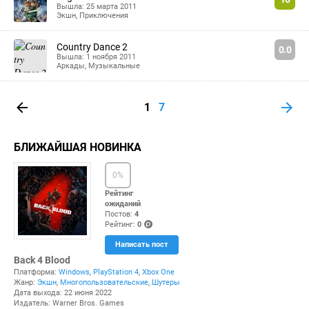
Вышла: 25 марта 2011
Экшн
,
Приключения
Country Dance 2
0.0
Вышла: 1 ноября 2011
Аркады
,
Музыкальные
1
7
БЛИЖАЙШАЯ НОВИНКА
0
%
Рейтинг
ожиданий
Постов:
4
Рейтинг:
0
(po
Написать пост
ints
)
Back 4 Blood
Платформа:
Windows
,
PlayStation 4
,
Xbox One
Жанр:
Экшн
,
Многопользовательские
,
Шутеры
Дата выхода: 22 июня 2022
Издатель: Warner Bros. Games