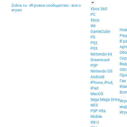
Zobra.ru - Игровое сообщество - все о
П
Xbox 360
играх
ла
PC
т
Xbox
ф
ор
Wii
м
Нов
GameCube
ы
Рец
PS
В р
PS2
Арт
PS3
Обо
Nintendo 64
Скр
Dreamcast
Вид
PSP
Обс
Nintendo DS
Про
Android
Гик
iPhone, iPod,
Юм
iPad
Вся
MacOS
------
Sega Mega Drive
Игр
NES
инд
PSP Vita
Игр
Mobile
Wii U