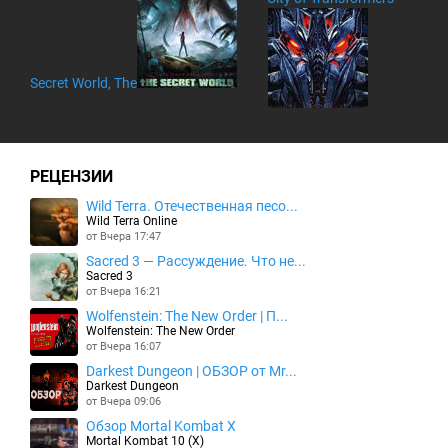
Secret World, The
РЕЦЕНЗИИ
Wild Terra. Отечественная песо...
Wild Terra Online
от Вчера 17:47
Sacred 3 — Рассуждение. Что не...
Sacred 3
от Вчера 16:21
Wolfenstein: The New Order | П...
Wolfenstein: The New Order
от Вчера 16:07
Darkest Dungeon | ОБЗОР от Mr...
Darkest Dungeon
от Вчера 09:06
Обзор Mortal Kombat X
Mortal Kombat 10 (X)