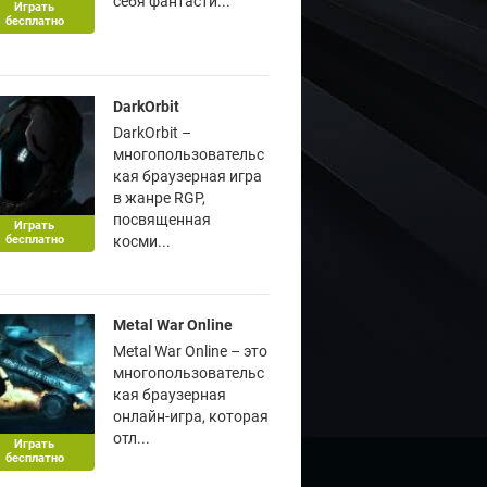
себя фантасти...
Играть
бесплатно
DarkOrbit
DarkOrbit –
многопользовательс
кая браузерная игра
в жанре RGP,
посвященная
Играть
бесплатно
косми...
Metal War Online
Metal War Online – это
многопользовательс
кая браузерная
онлайн-игра, которая
отл...
Играть
бесплатно