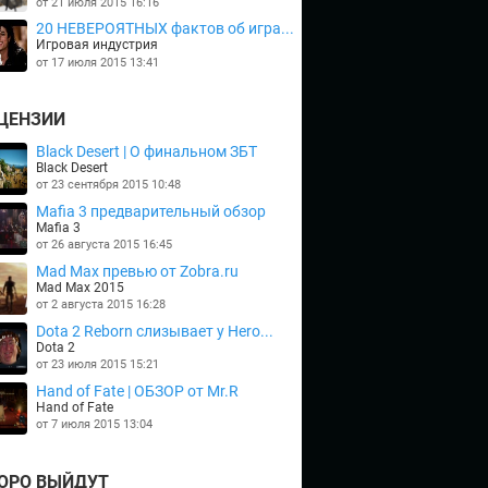
от 21 июля 2015 16:16
20 НЕВЕРОЯТНЫХ фактов об игра...
Игровая индустрия
от 17 июля 2015 13:41
ЦЕНЗИИ
Black Desert | О финальном ЗБТ
Black Desert
от 23 сентября 2015 10:48
Mafia 3 предварительный обзор
Mafia 3
от 26 августа 2015 16:45
Mad Max превью от Zobra.ru
Mad Max 2015
от 2 августа 2015 16:28
Dota 2 Reborn слизывает у Hero...
Dota 2
от 23 июля 2015 15:21
Hand of Fate | ОБЗОР от Mr.R
Hand of Fate
от 7 июля 2015 13:04
ОРО ВЫЙДУТ