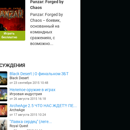
Panzar: Forged by
Chaos
Panzar: Forged by
Chaos – боевик,
основанный на
командных
Играть
бесплатно
сражениях, с
возможно...
СУЖДЕНИЯ
Black Desert | О финальном ЗБТ
Black Desert
от 23 сентября 2015 10:48
Нелепое оружие в играх
Игровая индустрия
от 26 августа 2015 16:18
ArcheAge 2.5 ЧТО НАС ЖДЕТ?! ПЕ...
ArcheAge
от 17 августа 2015 10:24
"Лавка сердец" (леге...
Royal Quest