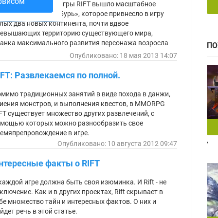
ка
рвисом
всем недавно для игры RIFT вышло масштабное
полнение «Легион Бурь», которое привнесло в игру
лых два новых континента, почти вдвое
евышающих территорию существующего мира,
анка максимального развития персонажа возросла
ПО
 10 уровней. В игре появилось 4 новых класса, но
Опубликовано: 18 мая 2013 14:07
мое главное – это новые подземелья и рейды.
IFT: Развлекаемся по полной.
мимо традиционных занятий в виде похода в данжи,
иения монстров, и выполнения квестов, в MMORPG
FT существует множество других развлечений, с
мощью которых можно разнообразить свое
емяпрепровождение в игре.
,
Опубликовано: 10 августа 2012 09:47
нтересные факты о RIFT
каждой игре должна быть своя изюминка. И Rift - не
ключение. Как и в других проектах, Rift скрывает в
бе множество тайн и интересных фактов. О них и
йдет речь в этой статье.