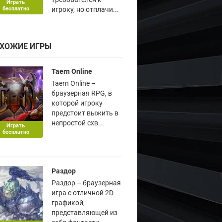
Играть
бесплатно
игроку, но отплачи...
ХОЖИЕ ИГРЫ
Taern Online
Taern Online –
браузерная RPG, в
которой игроку
предстоит выжить в
непростой схв...
Играть
бесплатно
Раздор
Раздор – браузерная
игра с отличной 2D
графикой,
представляющей из