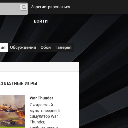
Зарегистрироваться
На
йти
ВОЙТИ
ния
Обсуждения
Обои
Галерея
СПЛАТНЫЕ ИГРЫ
War Thunder
Ожидаемый
мультплеерный
симулятор War
Thunder,
требователен к