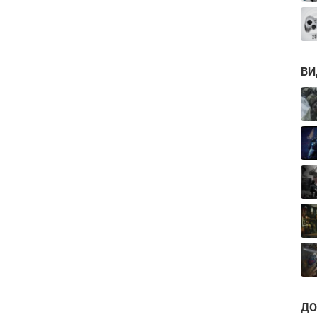
ВИ
ДО