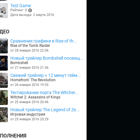
Test Game
Рейтинг: 0
Дата выхода: 2 марта 2016
(points)
ДЕО
Сравнение графики в Rise of th...
Rise of the Tomb Raider
от 28 января 2016 22:06
Новый трейлер Bombshell посвящ...
Bombshell
от 27 января 2016 21:36
Cвежий трейлер + 12 минут гейм...
Homefront: The Revolution
от 26 января 2016 19:55
Тестирование порта The Witcher...
Witcher 2: Assassins of Kings
от 25 января 2016 20:46
Новый трейлер The Legend of Ze...
Игровая индустрия
от 25 января 2016 20:29
ПОЛНЕНИЯ