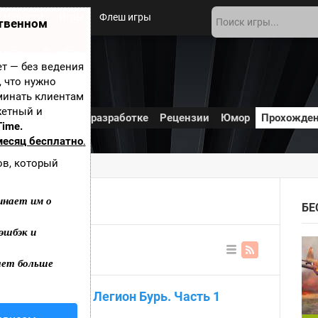
Новости
Игры
Флеш игры
ственном
 игры
О сайте
ает — без ведения
, что нужно
минать клиентам
жетный и
Дополнения
В разработке
Рецензии
Юмор
Прохожде
Time.
месяц бесплатно
.
ов, который
инает им о
БЕ
эшбэк и
ает больше
В
ви
де
одземелья Rift: Легион Бурь. Часть 1
сп
ис