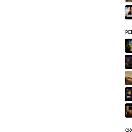
РЕ
СК