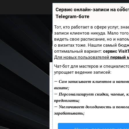
Zobra.ru - Игровое сообщество -
все о играх
Сервис онлайн-записи на соб
П
Telegram-боте
ла
т
Мини
ф
Тот, кто работает в сфере услуг, зн
ор
записи клиентов никуда. Мало того
Rift
м
видеть свое расписание, но и напо
ы
о визитах тоже. Нашли самый бюд
Новости
Скриншоты
Видео
Арт
оптимальный вариант:
сервис Visit
Для новых пользователей
первый 
Чат-бот для мастеров и специалист
Zobra.ru
»
Игры
» Rift
упрощает ведение записей:
Сам записывает клиентов и напом
ПРОХОЖДЕНИЯ RIFT
—
визите;
Персонализирует скидки, чаевые, к
—
предоплаты;
Добавить пост
Напиши о
Rift
Увеличивает доходимость и помог
—
зарабатывать;
П