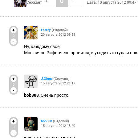
0
+
-
Сержант
Дата: 10 августа 2012 09:47
+
Estery
(Рядовой)
20 августа 2012 09:53
0
-
Ну, каждому свое.
Мне лично Рифт очень нравится, и уходить оттуда я пок
+
J.Giggs
(Сержант)
15 августа 2012 21:17
0
-
bob888
, Очень просто
+
bob888
(Рядовой)
15 августа 2012 18:40
0
-
как в это г играть можно