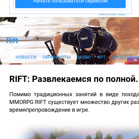
Начать пользоваться сервисом
PS4
Xbox One
Nintendo 3DS
Rift
НОВОСТИ
СКРИНШОТЫ
ВИДЕО
АРТ
ДОПОЛНЕНИ
RIFT: Развлекаемся по полной.
Помимо традиционных занятий в виде похода
MMORPG RIFT существует множество других раз
времяпрепровождение в игре.