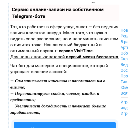
Zobra.ru - Игровое сообщество - все о
П
Сервис онлайн-записи на собственном
Xbox 360
играх
ла
PC
Telegram-боте
т
Xbox
ф
ор
Wii
Тот, кто работает в сфере услуг, знает — без ведения
м
Нов
GameCube
записи клиентов никуда. Мало того, что нужно
ы
Рец
PS
видеть свое расписание, но и напоминать клиентам
В р
PS2
о визитах тоже. Нашли самый бюджетный и
Арт
PS3
оптимальный вариант:
сервис VisitTime.
Обо
Nintendo 64
Для новых пользователей
первый месяц бесплатно
.
Скр
Dreamcast
Вид
Чат-бот для мастеров и специалистов, который
PSP
Обс
упрощает ведение записей:
Nintendo DS
Про
Android
Сам записывает клиентов и напоминает им о
—
Гик
iPhone, iPod,
визите;
Юм
iPad
Персонализирует скидки, чаевые, кэшбэк и
—
Вся
MacOS
предоплаты;
------
Sega Mega Drive
Игр
Увеличивает доходимость и помогает больше
—
NES
инд
зарабатывать;
PSP Vita
Игр
Mobile
Wii U