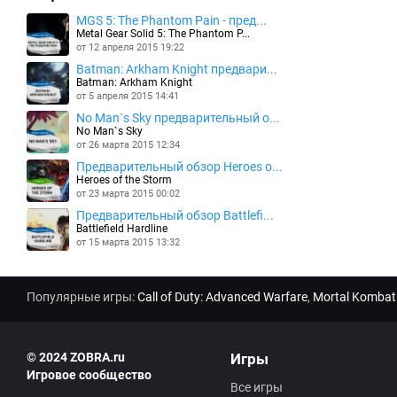
MGS 5: The Phantom Pain - пред...
Metal Gear Solid 5: The Phantom P...
от 12 апреля 2015 19:22
Batman: Arkham Knight предвари...
Batman: Arkham Knight
от 5 апреля 2015 14:41
No Man`s Sky предварительный о...
No Man`s Sky
от 26 марта 2015 12:34
Предварительный обзор Heroes o...
Heroes of the Storm
от 23 марта 2015 00:02
Предварительный обзор Battlefi...
Battlefield Hardline
от 15 марта 2015 13:32
Популярные игры:
Call of Duty: Advanced Warfare
,
Mortal Kombat
© 2024 ZOBRA.ru
Игры
Игровое сообщество
Все игры