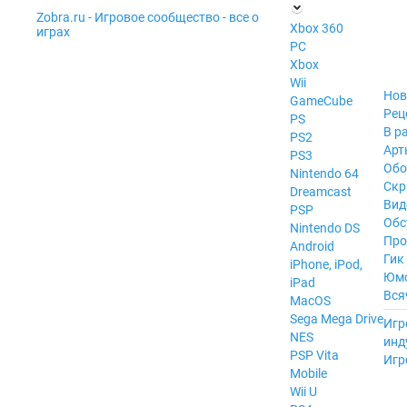
Zobra.ru - Игровое сообщество - все о
П
Xbox 360
играх
ла
PC
т
Xbox
ф
ор
Wii
м
Нов
GameCube
ы
Рец
PS
В р
PS2
Арт
PS3
Обо
Nintendo 64
Скр
Dreamcast
Вид
PSP
Обс
Nintendo DS
Про
Android
Гик
iPhone, iPod,
Юм
iPad
Вся
MacOS
------
Sega Mega Drive
Игр
NES
инд
PSP Vita
Игр
Mobile
Wii U