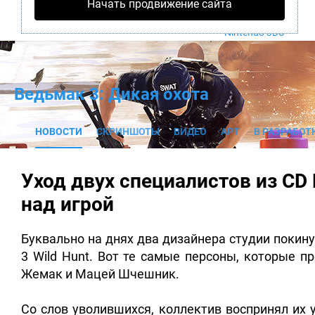
Начать продвижение сайта
PS4
Xbox One
Nintendo 3DS
Ведьмак 3: Дикая охота
НОВОСТИ
СКРИНШОТЫ
ВИДЕО
АРТ
В РАЗРАБОТ
Уход двух специалистов из CD 
над игрой
Буквально на днях два дизайнера студии покину
3 Wild Hunt. Вот те самые персоны, которые п
Жемак и Мацей Шчешник.
Со слов уволившихся, коллектив воспринял их 