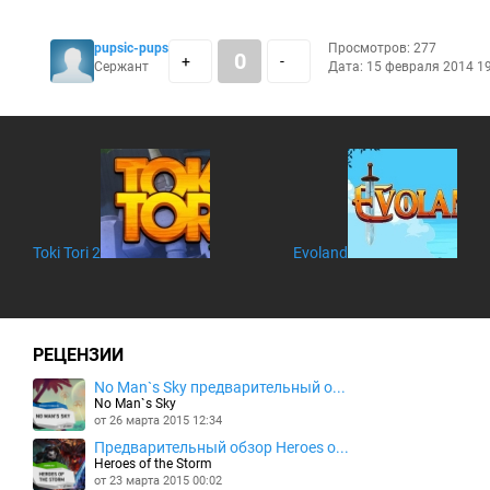
pupsic-pups
Просмотров: 277
0
+
-
Сержант
Дата: 15 февраля 2014 1
Toki Tori 2
Evoland
РЕЦЕНЗИИ
No Man`s Sky предварительный о...
No Man`s Sky
от 26 марта 2015 12:34
Предварительный обзор Heroes o...
Heroes of the Storm
от 23 марта 2015 00:02