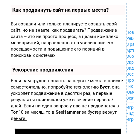
Zobra.ru - Игровое сообщество - все о
П
Как продвинуть сайт на первые места?
Xbox 360
играх
ла
PC
т
Xbox
ф
Вы создали или только планируете создать свой
ор
Wii
сайт, но не знаете, как продвигать? Продвижение
м
Нов
GameCube
сайта – это не просто процесс, а целый комплекс
ы
Рец
PS
мероприятий, направленных на увеличение его
В р
PS2
посещаемости и повышение его позиций в
Арт
PS3
поисковых системах.
Обо
Nintendo 64
Скр
Dreamcast
Вид
Ускорение продвижения
PSP
Обс
Nintendo DS
Про
Если вам трудно попасть на первые места в поиске
Android
Гик
самостоятельно, попробуйте технологию
Буст
, она
iPhone, iPod,
Юм
ускоряет продвижение в десятки раз, а первые
iPad
Вся
результаты появляются уже в течение первых 7
MacOS
------
дней. Если ни один запрос у вас не продвинется в
Sega Mega Drive
Игр
NES
Топ10 за месяц, то в
SeoHammer
за бустер
вернут
инд
PSP Vita
деньги.
Игр
Mobile
Wii U