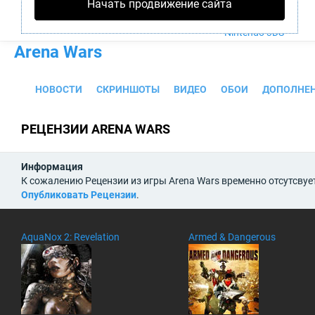
Начать продвижение сайта
PS4
Xbox One
Nintendo 3DS
Arena Wars
НОВОСТИ
СКРИНШОТЫ
ВИДЕО
ОБОИ
ДОПОЛНЕ
РЕЦЕНЗИИ ARENA WARS
Информация
К сожалению Рецензии из игры Arena Wars временно отсутсвуе
Опубликовать Рецензии
.
AquaNox 2: Revelation
Armed & Dangerous