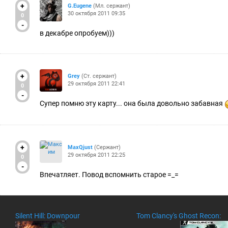
+
G.Eugene
(Мл. сержант)
30 октября 2011 09:35
0
-
в декабре опробуем)))
+
Grey
(Ст. сержант)
29 октября 2011 22:41
0
-
Супер помню эту карту... она была довольно забавная
+
MaxQjust
(Сержант)
29 октября 2011 22:25
0
-
Впечатляет. Повод вспомнить старое =_=
Silent Hill: Downpour
Tom Clancy's Ghost Recon: