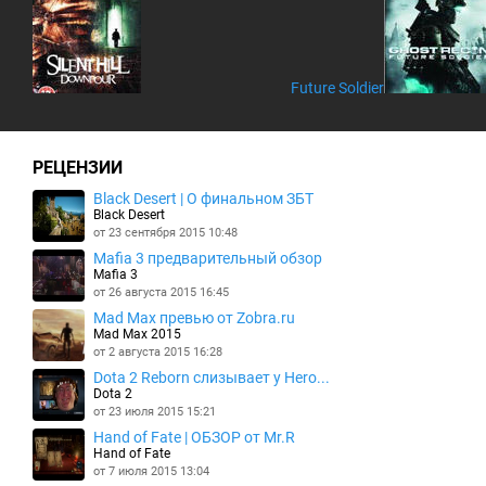
Future Soldier
РЕЦЕНЗИИ
Black Desert | О финальном ЗБТ
Black Desert
от 23 сентября 2015 10:48
Mafia 3 предварительный обзор
Mafia 3
от 26 августа 2015 16:45
Mad Max превью от Zobra.ru
Mad Max 2015
от 2 августа 2015 16:28
Dota 2 Reborn слизывает у Hero...
Dota 2
от 23 июля 2015 15:21
Hand of Fate | ОБЗОР от Mr.R
Hand of Fate
от 7 июля 2015 13:04