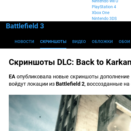
Nintendo Wii U
PlayStation 4
Xbox One
Nintendo 3DS
Battlefield 3
НОВОСТИ
СКРИНШОТЫ
ВИДЕО
ОБЛОЖКИ
ОБОИ
Скриншоты DLC: Back to Karka
EA
опубликовала новые скриншоты дополнение
войдут локации из
Battlefield 2
, воссозданные на