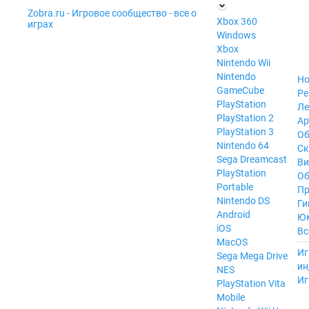
Zobra.ru - Игровое сообщество - все о
П
Xbox 360
играх
ла
Windows
т
Xbox
ф
ор
Nintendo Wii
м
Nintendo
Но
ы
GameCube
Ре
PlayStation
Ле
PlayStation 2
Ар
PlayStation 3
Об
Nintendo 64
С
Sega Dreamcast
Ви
PlayStation
Об
Portable
Пр
Nintendo DS
Ги
Android
Ю
iOS
Вс
MacOS
----
Иг
Sega Mega Drive
ин
NES
Иг
PlayStation Vita
Mobile