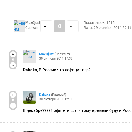
MaxQjust
Просмотров: 1515
0
+
-
Сержант
Дата:
29 октября 2011 22:16
+
MaxQjust
(Сержант)
30 октября 2011 17:35
0
-
Dahaka
, В России что дефицит игр?
+
Dahaka
(Рядовой)
30 октября 2011 12:11
0
-
В декабре????? офигеть.... я к тому времени буду в Рос