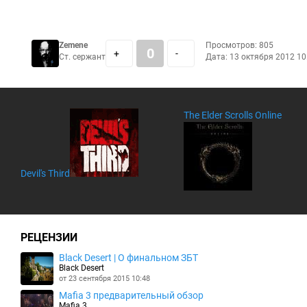
Zemene
Просмотров: 805
0
+
-
Ст. сержант
Дата:
13 октября 2012 10
The Elder Scrolls Online
Devil's Third
РЕЦЕНЗИИ
Black Desert | О финальном ЗБТ
Black Desert
от 23 сентября 2015 10:48
Mafia 3 предварительный обзор
Mafia 3