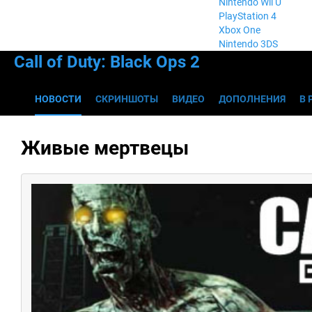
Nintendo Wii U
PlayStation 4
Xbox One
Nintendo 3DS
Call of Duty: Black Ops 2
НОВОСТИ
СКРИНШОТЫ
ВИДЕО
ДОПОЛНЕНИЯ
В 
Живые мертвецы