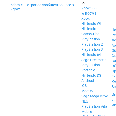
Zobra.ru - Игровое сообщество - все о
П
Xbox 360
играх
ла
Windows
т
Xbox
ф
ор
Nintendo Wii
м
Nintendo
Но
ы
GameCube
Ре
PlayStation
Ле
PlayStation 2
Ар
PlayStation 3
Об
Nintendo 64
С
Sega Dreamcast
Ви
PlayStation
Об
Portable
Пр
Nintendo DS
Ги
Android
Ю
iOS
Вс
MacOS
----
Иг
Sega Mega Drive
ин
NES
Иг
PlayStation Vita
Mobile