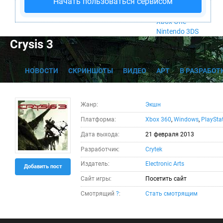
Начать пользоваться сервисом
Nintendo Wii U
PlayStation 4
Xbox One
Nintendo 3DS
Crysis 3
НОВОСТИ
СКРИНШОТЫ
ВИДЕО
АРТ
В РАЗРАБОТ
Жанр:
Экшн
Платформа:
Xbox 360
,
Windows
,
PlaySta
Дата выхода:
21 февраля 2013
Разработчик:
Crytek
Издатель:
Electronic Arts
Добавить пост
Сайт игры:
Посетить сайт
Смотрящий
?
:
Стать смотрящим