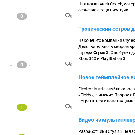
ен
Над компанией Crytek, котор
та
серьезно сгущаться тучи.
ри
0
0
+
-
ев
К
:
о
Тропический остров дл
м
м
ен
Наконец-то компания Cryte
та
Действительно, в скором в
ри
шутера
Crysis 3
. Оно будет 
ев
Xbox 360 и PlayStation 3.
:
0
0
+
-
К
о
Новое геймплейное ви
м
м
ен
Electronic Arts опубликовал
та
«Fields», а именно Пророк 
ри
встретиться с повстанцами 
ев
1
:
0
+
-
К
о
Видео из мультиплее
м
м
ен
Разработчики Crysis 3 не ча