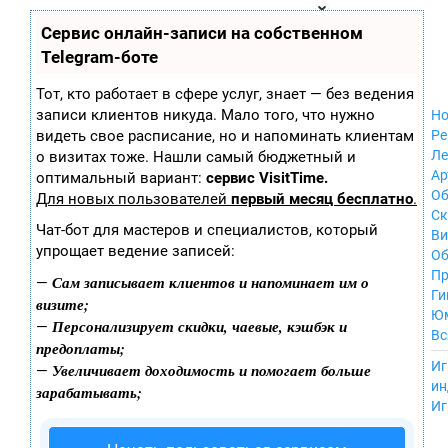
Zobra.ru - Игровое сообщество - все о
П
Сервис онлайн-записи на собственном
Xbox 360
играх
ла
Windows
Telegram-боте
т
Xbox
ф
ор
Nintendo Wii
Тот, кто работает в сфере услуг, знает — без ведения
м
Nintendo
записи клиентов никуда. Мало того, что нужно
Но
ы
GameCube
видеть свое расписание, но и напоминать клиентам
Ре
PlayStation
Ле
о визитах тоже. Нашли самый бюджетный и
PlayStation 2
Ар
оптимальный вариант:
сервис VisitTime.
PlayStation 3
Об
Для новых пользователей
первый месяц бесплатно
.
Nintendo 64
С
Чат-бот для мастеров и специалистов, который
Sega Dreamcast
Ви
упрощает ведение записей:
PlayStation
Об
Portable
Пр
Сам записывает клиентов и напоминает им о
—
Nintendo DS
Ги
визите;
Android
Ю
Персонализирует скидки, чаевые, кэшбэк и
—
iOS
Вс
предоплаты;
MacOS
----
Иг
Увеличивает доходимость и помогает больше
—
Sega Mega Drive
ин
зарабатывать;
NES
Иг
PlayStation Vita
Mobile