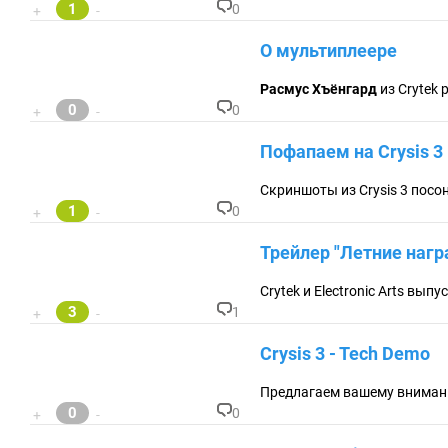
та
1
0
+
-
ри
К
ев
о
О мультиплеере
:
м
м
ен
Расмус Хъёнгард
из Crytek 
та
0
0
+
-
ри
К
ев
о
Пофапаем на Crysis 3
:
м
м
ен
Скриншоты из Crysis 3 посо
та
1
0
+
-
ри
К
ев
о
Трейлер "Летние наг
:
м
м
ен
Crytek и Electronic Arts вып
та
3
1
+
-
ри
К
ев
о
Crysis 3 - Tech Demo
:
м
м
ен
Предлагаем вашему вниманию
та
0
0
+
-
ри
К
ев
о