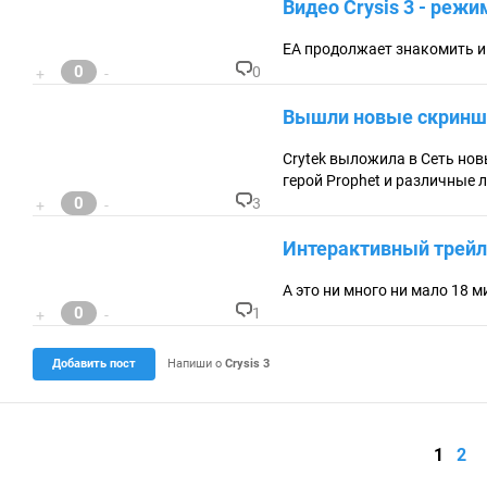
Видео Crysis 3 - режи
:
м
м
ен
EA продолжает знакомить иг
та
0
0
+
-
ри
К
ев
о
Вышли новые скриншо
:
м
м
ен
Crytek выложила в Сеть нов
та
герой Prophet и различные 
ри
0
3
+
-
ев
К
:
о
Интерактивный трейл
м
м
ен
А это ни много ни мало 18 м
та
0
1
+
-
ри
К
ев
о
:
м
Добавить пост
Напиши о
Crysis 3
м
ен
та
ри
ев
1
2
: