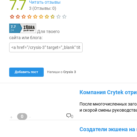
7.7
Читать отзывы
3
(Отзывы:
0
)
Текущая оценка 7.7
Для твоего
сайта или блога:
Добавить пост
Напиши о
Crysis 3
Компания Crytek отри
После многочисленных загол
и скорой смены руководств
0
0
+
-
К
о
Создатели экшена на 
м
м