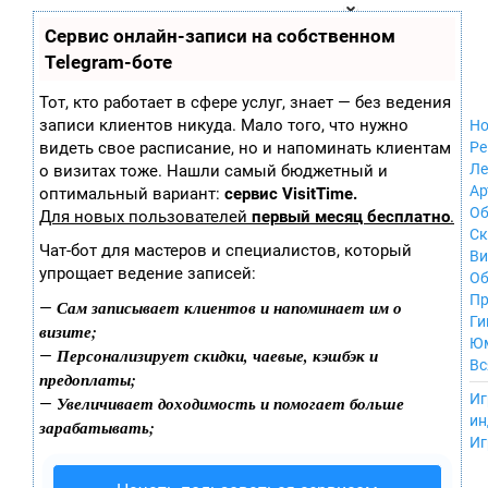
Zobra.ru - Игровое сообщество - все о
П
Сервис онлайн-записи на собственном
Xbox 360
играх
ла
Windows
Telegram-боте
т
Xbox
ф
ор
Nintendo Wii
Тот, кто работает в сфере услуг, знает — без ведения
м
Nintendo
записи клиентов никуда. Мало того, что нужно
Но
ы
GameCube
видеть свое расписание, но и напоминать клиентам
Ре
PlayStation
Ле
о визитах тоже. Нашли самый бюджетный и
PlayStation 2
Ар
оптимальный вариант:
сервис VisitTime.
PlayStation 3
Об
Для новых пользователей
первый месяц бесплатно
.
Nintendo 64
С
Чат-бот для мастеров и специалистов, который
Sega Dreamcast
Ви
упрощает ведение записей:
PlayStation
Об
Portable
Пр
Сам записывает клиентов и напоминает им о
—
Nintendo DS
Ги
визите;
Android
Ю
Персонализирует скидки, чаевые, кэшбэк и
—
iOS
Вс
предоплаты;
MacOS
----
Иг
Увеличивает доходимость и помогает больше
—
Sega Mega Drive
ин
зарабатывать;
NES
Иг
PlayStation Vita
Mobile