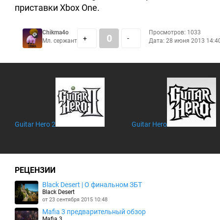
приставки Xbox One.
Chikma4o
Просмотров: 1033
0
+
-
Мл. сержант
Дата:
28 июня 2013 14:4
Guitar Hero 2
Guitar Hero
РЕЦЕНЗИИ
Black Desert | О финальном ЗБТ
Black Desert
от 23 сентября 2015 10:48
Mafia 3 предварительный обзор
Mafia 3