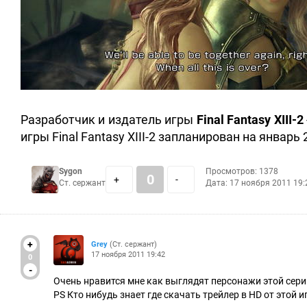
Разработчик и издатель игры
Final Fantasy XIII-2
игры Final Fantasy XIII-2 запланирован на январь 
Sygon
Просмотров: 1378
0
+
-
Ст. сержант
Дата:
17 ноября 2011 19:
+
Grey
(Ст. сержант)
17 ноября 2011 19:42
0
-
Очень нравится мне как выглядят персонажи этой сери
PS Кто нибудь знает где скачать трейлер в HD от этой 