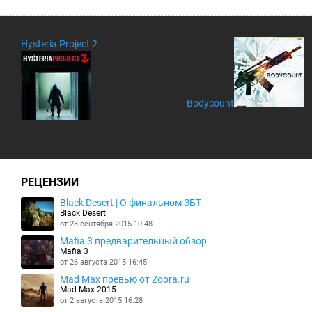
Hysteria Project 2
Bodycount
РЕЦЕНЗИИ
Black Desert | О финальном ЗБТ
Black Desert
от 23 сентября 2015 10:48
Mafia 3 предварительный обзор
Mafia 3
от 26 августа 2015 16:45
Mad Max превью от Zobra.ru
Mad Max 2015
от 2 августа 2015 16:28