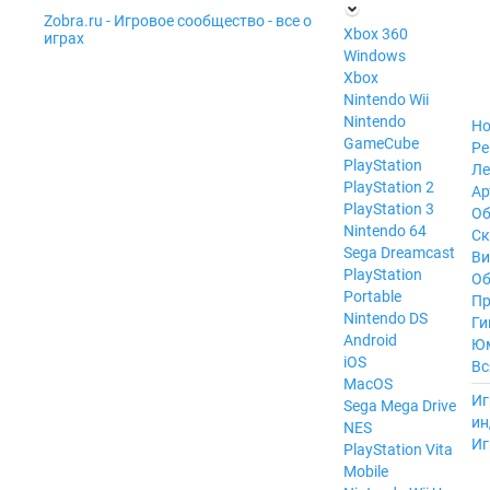
Zobra.ru - Игровое сообщество - все о
П
Xbox 360
играх
ла
Windows
т
Xbox
ф
ор
Nintendo Wii
м
Nintendo
Но
ы
GameCube
Ре
PlayStation
Ле
PlayStation 2
Ар
PlayStation 3
Об
Nintendo 64
С
Sega Dreamcast
Ви
PlayStation
Об
Portable
Пр
Nintendo DS
Ги
Android
Ю
iOS
Вс
MacOS
----
Иг
Sega Mega Drive
ин
NES
Иг
PlayStation Vita
Mobile