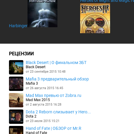
Heroes of Might and Magic I
Harbinger
РЕЦЕНЗИИ
Black Desert | О финальном ЗБТ
Black Desert
от 23 сентября 2015 10:48
Mafia 3 предварительный обзор
Mafia 3
от 26 августа 2015 16:45
Mad Max превью от Zobra.ru
Mad Max 2015
от 2 августа 2015 16:28
Dota 2 Reborn слизывает у Hero...
Dota 2
от 23 июля 2015 15:21
Hand of Fate | ОБЗОР от Mr.R
Hand of Fate