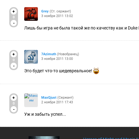
+
Grey
(Ст. сержант)
3 ноября 2011 13:02
0
-
Лишь бы игра не была такой же по качеству как и Duke
+
7Azimuth
(Новобранец)
3 ноября 2011 13:00
0
-
Это будет что-то шедевреальное!
+
MaxQjust
(Сержант)
2 ноября 2011 17:43
0
-
Уж и забыть успел...