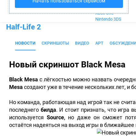
Начать пользоваться сервисом
Nintendo Wii U
PlayStation 4
Xbox One
Nintendo 3DS
Half-Life 2
НОВОСТИ
СКРИНШОТЫ
ВИДЕО
АРТ
ОБСУЖДЕН
Новый скриншот Black Mesa
Black Mesa
с лёгкостью можно назвать очеред
Mesa
создают уже в течение нескольких лет, и 
Но команда, работающая над игрой так не счита
последнего
билда
. И стоит признать, что игра
используется
Source
, но даже он сможет потя
остаётся надеяться на выход игры в ближайшее в