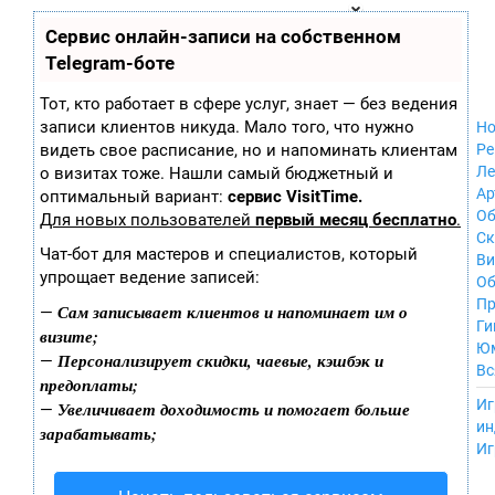
Zobra.ru - Игровое сообщество - все о
П
Сервис онлайн-записи на собственном
Xbox 360
играх
ла
Windows
Telegram-боте
т
Xbox
ф
ор
Nintendo Wii
Тот, кто работает в сфере услуг, знает — без ведения
м
Nintendo
записи клиентов никуда. Мало того, что нужно
Но
ы
GameCube
видеть свое расписание, но и напоминать клиентам
Ре
PlayStation
Ле
о визитах тоже. Нашли самый бюджетный и
PlayStation 2
Ар
оптимальный вариант:
сервис VisitTime.
PlayStation 3
Об
Для новых пользователей
первый месяц бесплатно
.
Nintendo 64
С
Чат-бот для мастеров и специалистов, который
Sega Dreamcast
Ви
упрощает ведение записей:
PlayStation
Об
Portable
Пр
Сам записывает клиентов и напоминает им о
—
Nintendo DS
Ги
визите;
Android
Ю
Персонализирует скидки, чаевые, кэшбэк и
—
iOS
Вс
предоплаты;
MacOS
----
Иг
Увеличивает доходимость и помогает больше
—
Sega Mega Drive
ин
зарабатывать;
NES
Иг
PlayStation Vita
Mobile