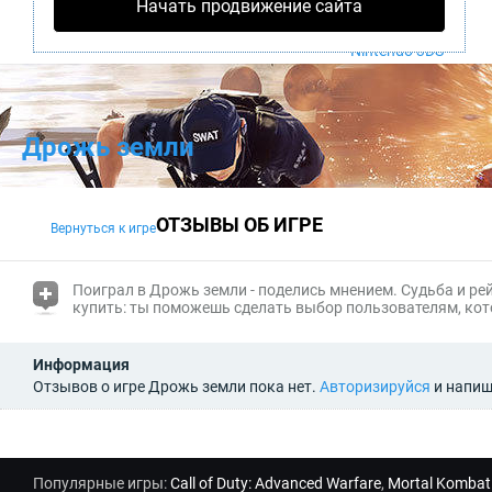
Начать продвижение сайта
PS4
Xbox One
Nintendo 3DS
Дрожь земли
ОТЗЫВЫ ОБ ИГРЕ
Вернуться к игре
(i)
Поиграл в Дрожь земли - поделись мнением. Судьба и
ре
купить: ты поможешь сделать выбор пользователям, кот
Информация
Отзывов о игре Дрожь земли пока нет.
Авторизируйся
и напиш
Популярные игры:
Call of Duty: Advanced Warfare
,
Mortal Kombat