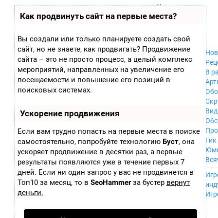
Zobra.ru - Игровое сообщество - все о
П
Как продвинуть сайт на первые места?
Xbox 360
играх
ла
PC
т
Xbox
ф
Вы создали или только планируете создать свой
ор
Wii
сайт, но не знаете, как продвигать? Продвижение
м
Нов
GameCube
сайта – это не просто процесс, а целый комплекс
ы
Рец
PS
мероприятий, направленных на увеличение его
В р
PS2
посещаемости и повышение его позиций в
Арт
PS3
поисковых системах.
Обо
Nintendo 64
Скр
Dreamcast
Вид
Ускорение продвижения
PSP
Обс
Nintendo DS
Про
Если вам трудно попасть на первые места в поиске
Android
Гик
самостоятельно, попробуйте технологию
Буст
, она
iPhone, iPod,
Юм
ускоряет продвижение в десятки раз, а первые
iPad
Вся
результаты появляются уже в течение первых 7
MacOS
------
дней. Если ни один запрос у вас не продвинется в
Sega Mega Drive
Игр
NES
Топ10 за месяц, то в
SeoHammer
за бустер
вернут
инд
PSP Vita
деньги.
Игр
Mobile
Wii U