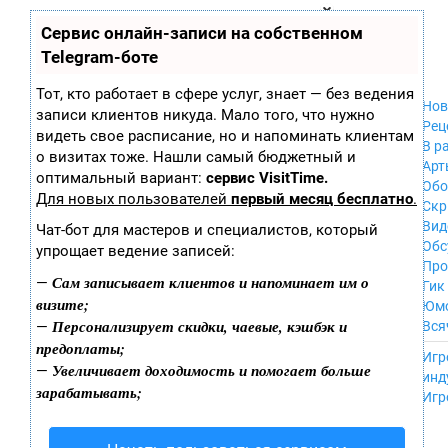
Zobra.ru - Игровое сообщество - все о
П
Сервис онлайн-записи на собственном
Xbox 360
играх
ла
PC
Telegram-боте
т
Xbox
ф
ор
Wii
Тот, кто работает в сфере услуг, знает — без ведения
м
Нов
GameCube
записи клиентов никуда. Мало того, что нужно
ы
Рец
PS
видеть свое расписание, но и напоминать клиентам
В р
PS2
о визитах тоже. Нашли самый бюджетный и
Арт
PS3
оптимальный вариант:
сервис VisitTime.
Обо
Nintendo 64
Для новых пользователей
первый месяц бесплатно
.
Скр
Dreamcast
Вид
Чат-бот для мастеров и специалистов, который
PSP
Обс
упрощает ведение записей:
Nintendo DS
Про
Android
Сам записывает клиентов и напоминает им о
—
Гик
iPhone, iPod,
визите;
Юм
iPad
Персонализирует скидки, чаевые, кэшбэк и
—
Вся
MacOS
предоплаты;
------
Sega Mega Drive
Игр
Увеличивает доходимость и помогает больше
—
NES
инд
зарабатывать;
PSP Vita
Игр
Mobile
Wii U