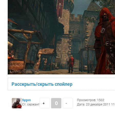
Расскрыть/скрыть спойлер
Sygon
Просмотров: 1502
0
+
-
Ст. сержант
Дата: 23 декабря 2011 11