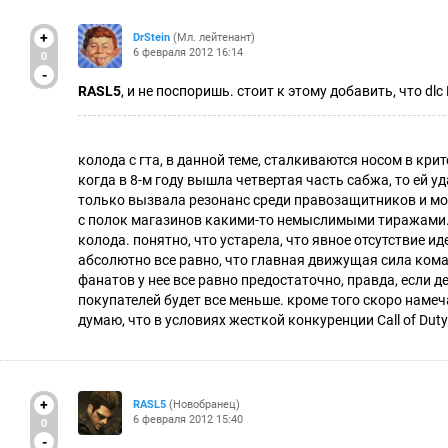
+
DrStein
(Мл. лейтенант)
6 февраля 2012 16:14
0
-
RASL5
, и не поспоришь. стоит к этому добавить, что dlc
колода с гта, в данной теме, сталкиваются носом в кр
когда в 8-м году вышла четвертая часть сабжа, то ей у
только вызвала резонанс среди правозащитников и мор
с полок магазинов какими-то немыслимыми тиражами. 
колода. понятно, что устарела, что явное отсутствие иде
абсолютно все равно, что главная движущая сила кома
фанатов у нее все равно предостаточно, правда, если 
покупателей будет все меньше. кроме того скоро намеча
думаю, что в условиях жесткой конкуренции Call of Dut
+
RASL5
(Новобранец)
6 февраля 2012 15:40
0
-