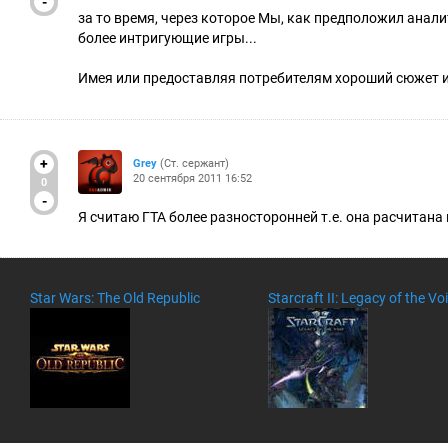
-
за то время, через которое Мы, как предположил аналит
более интригующие игры...
Имея или предоставляя потребителям хороший сюжет и
+
Grey
(Ст. сержант)
20 сентября 2011 16:52
0
-
Я считаю ГТА более разносторонней т.е. она расчитана н
Star Wars: The Old Republic
Starcraft II: Legacy of the Vo