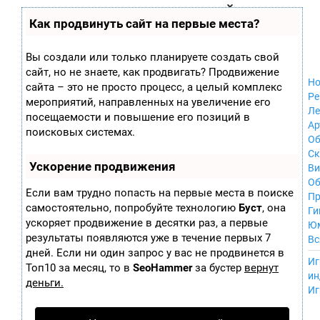
Zobra.ru - Игровое сообщество - все о
П
Как продвинуть сайт на первые места?
Xbox 360
играх
ла
Windows
т
Xbox
ф
Вы создали или только планируете создать свой
ор
Nintendo Wii
сайт, но не знаете, как продвигать? Продвижение
м
Nintendo
Но
ы
сайта – это не просто процесс, а целый комплекс
GameCube
Ре
мероприятий, направленных на увеличение его
PlayStation
Ле
посещаемости и повышение его позиций в
PlayStation 2
Ар
поисковых системах.
PlayStation 3
Об
Nintendo 64
С
Ускорение продвижения
Sega Dreamcast
Ви
PlayStation
Об
Если вам трудно попасть на первые места в поиске
Portable
Пр
самостоятельно, попробуйте технологию
Буст
, она
Nintendo DS
Ги
ускоряет продвижение в десятки раз, а первые
Android
Ю
iOS
результаты появляются уже в течение первых 7
Вс
MacOS
дней. Если ни один запрос у вас не продвинется в
----
Иг
Sega Mega Drive
Топ10 за месяц, то в
SeoHammer
за бустер
вернут
ин
NES
деньги.
Иг
PlayStation Vita
Mobile