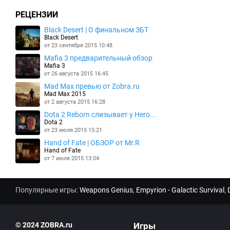
РЕЦЕНЗИИ
Black Desert | О финальном ЗБТ
Black Desert
от 23 сентября 2015 10:48
Mafia 3 предварительный обзор
Mafia 3
от 26 августа 2015 16:45
Mad Max превью от Zobra.ru
Mad Max 2015
от 2 августа 2015 16:28
Dota 2 Reborn слизывает у Hero...
Dota 2
от 23 июля 2015 15:21
Hand of Fate | ОБЗОР от Mr.R
Hand of Fate
от 7 июля 2015 13:04
Популярные игры:
Weapons Genius
,
Empyrion - Galactic Survival
,
© 2024 ZOBRA.ru
Игры