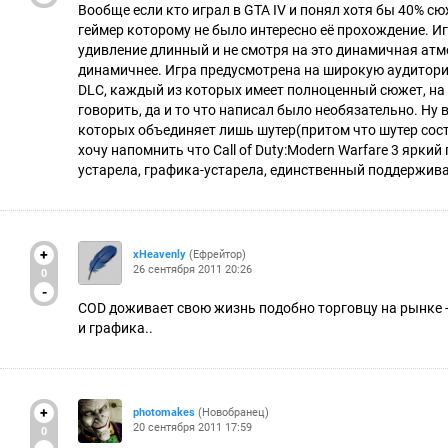
Вообще если кто играл в GTA IV и понял хотя бы 40% сю
геймер которому не было интересно её прохождение. 
удивление длинный и не смотря на это динамичная атм
динамичнее. Игра предусмотрена на широкую аудиторию
DLC, каждый из которых имеет полноценный сюжет, на п
говорить, да и то что написал было необязательно. Ну
которых объединяет лишь шутер(притом что шутер состав
хочу напомнить что Call of Duty:Modern Warfare 3 яркий
устарела, графика-устарела, единственный поддерживаю
+
xHeavenly
(Ефрейтор)
26 сентября 2011 20:26
0
-
COD доживает свою жизнь подобно торговцу на рынке - 
и графика..
+
photomakes
(Новобранец)
20 сентября 2011 17:59
0