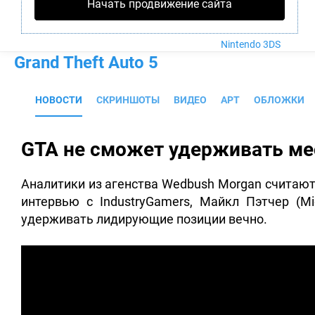
Nintendo Wii U
Начать продвижение сайта
PlayStation 4
Xbox One
Nintendo 3DS
Grand Theft Auto 5
НОВОСТИ
СКРИНШОТЫ
ВИДЕО
АРТ
ОБЛОЖКИ
GTA не сможет удерживать ме
Аналитики из агенства Wedbush Morgan считают
интервью с IndustryGamers, Майкл Пэтчер (Mic
удерживать лидирующие позиции вечно.