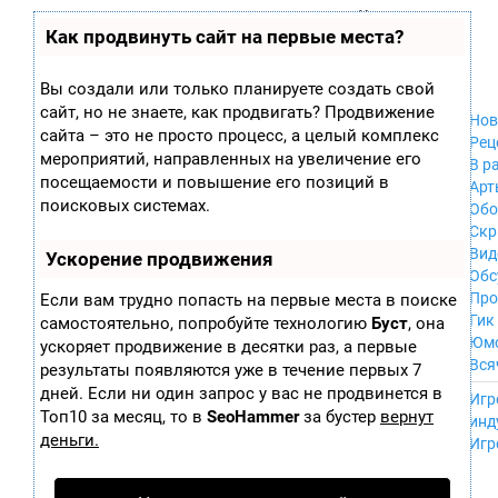
Zobra.ru - Игровое сообщество - все о
П
Как продвинуть сайт на первые места?
Xbox 360
играх
ла
PC
т
Xbox
ф
Вы создали или только планируете создать свой
ор
Wii
сайт, но не знаете, как продвигать? Продвижение
м
Нов
GameCube
сайта – это не просто процесс, а целый комплекс
ы
Рец
PS
мероприятий, направленных на увеличение его
В р
PS2
посещаемости и повышение его позиций в
Арт
PS3
поисковых системах.
Обо
Nintendo 64
Скр
Dreamcast
Вид
Ускорение продвижения
PSP
Обс
Nintendo DS
Про
Если вам трудно попасть на первые места в поиске
Android
Гик
самостоятельно, попробуйте технологию
Буст
, она
iPhone, iPod,
Юм
ускоряет продвижение в десятки раз, а первые
iPad
Вся
результаты появляются уже в течение первых 7
MacOS
------
дней. Если ни один запрос у вас не продвинется в
Sega Mega Drive
Игр
NES
Топ10 за месяц, то в
SeoHammer
за бустер
вернут
инд
PSP Vita
деньги.
Игр
Mobile
Wii U