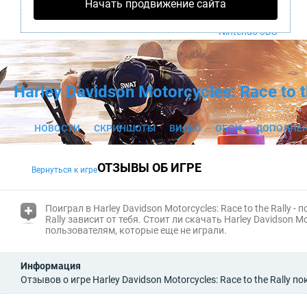
Начать продвижение сайта
PS4
Xbox One
Nintendo 3DS
Harley Davidson Motorcycles: Race to t
НОВОСТИ
СКРИНШОТЫ
ВИДЕО
ОБОИ
ДОПОЛНЕ
ОТЗЫВЫ ОБ ИГРЕ
Вернуться к игре
(i)
Поиграл в Harley Davidson Motorcycles: Race to the Rally 
Rally
зависит от тебя. Стоит ли скачать Harley Davidson Mo
пользователям, которые еще не играли.
Информация
Отзывов о игре Harley Davidson Motorcycles: Race to the Rally по