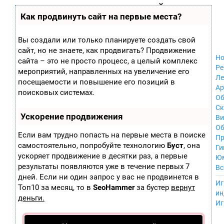
Zobra.ru - Игровое сообщество - все о
П
Как продвинуть сайт на первые места?
Xbox 360
играх
ла
Windows
т
Xbox
ф
Вы создали или только планируете создать свой
ор
Nintendo Wii
сайт, но не знаете, как продвигать? Продвижение
м
Nintendo
Но
ы
сайта – это не просто процесс, а целый комплекс
GameCube
Ре
мероприятий, направленных на увеличение его
PlayStation
Ле
посещаемости и повышение его позиций в
PlayStation 2
Ар
поисковых системах.
PlayStation 3
Об
Nintendo 64
С
Ускорение продвижения
Sega Dreamcast
Ви
PlayStation
Об
Если вам трудно попасть на первые места в поиске
Portable
Пр
самостоятельно, попробуйте технологию
Буст
, она
Nintendo DS
Ги
ускоряет продвижение в десятки раз, а первые
Android
Ю
iOS
результаты появляются уже в течение первых 7
Вс
MacOS
дней. Если ни один запрос у вас не продвинется в
----
Иг
Sega Mega Drive
Топ10 за месяц, то в
SeoHammer
за бустер
вернут
ин
NES
деньги.
Иг
PlayStation Vita
Mobile