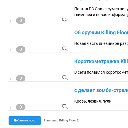
м
ен
Портал PC Gamer сумел получ
та
геймплей и новая информаци
ри
0
0
+
-
ев
К
:
о
Об оружии Killing Floo
м
м
ен
Новая часть дневников ра
та
0
0
+
-
ри
К
ев
о
Короткометражка Killi
:
м
м
ен
В сети появился коротком
та
0
0
+
-
ри
К
ев
о
с делает зомби-стре
:
м
м
ен
Кровь, лезвия, пули.
та
0
0
+
-
ри
К
ев
о
:
м
Добавить пост
Напиши о
Killing Floor 2
м