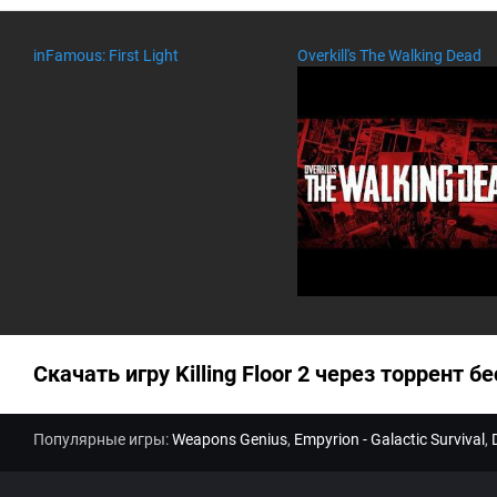
ен
та
ри
inFamous: First Light
Overkill's The Walking Dead
ев
:
Скачать игру Killing Floor 2 через торрент бе
Популярные игры:
Weapons Genius
,
Empyrion - Galactic Survival
,