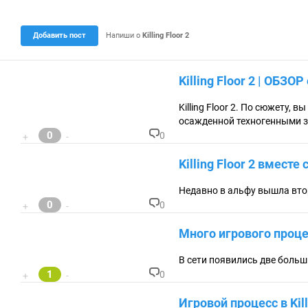
о
ц
е
н
Добавить пост
Напиши о
Killing Floor 2
к
а
0
.
Killing Floor 2 | ОБЗОР
0
Killing Floor 2. По сюжету,
осажденной техногенными 
0
0
+
-
К
о
Killing Floor 2 вместе
м
м
ен
Недавно в альфу вышла втора
та
0
0
+
-
ри
К
ев
о
Много игрового процесс
:
м
м
ен
В сети появились две боль
та
1
0
+
-
ри
К
ев
о
Игровой процесс в Kill
:
м