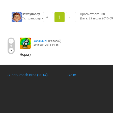
HowdyDoody
Просмотров: 338
1
+
-
Ст. прапорщик
Дата:
29 июля 2015 09
+
Yang13371
(Рядовой)
29 июля 2015 14:55
0
-
Норм )
Super Smash Bros (2014)
Slain!