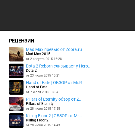
РЕЦЕНЗИИ
Mad Max превью от Zobra.ru
Mad Max 2015
от 2 августа 2015 16:28
Dota 2 Reborn слизывает у Hero...
Dota 2
от 23 июля 2015 15:21
Hand of Fate | ОБЗОР от Mr.R
Hand of Fate
от 7 июля 2015 13:04
Pillars of Eternity обзор от Z...
Pillars of Eternity
от 28 июня 2015 17:55
Killing Floor 2 | ОБЗОР от Mr...
Killing Floor 2
от 28 июня 2015 14:43