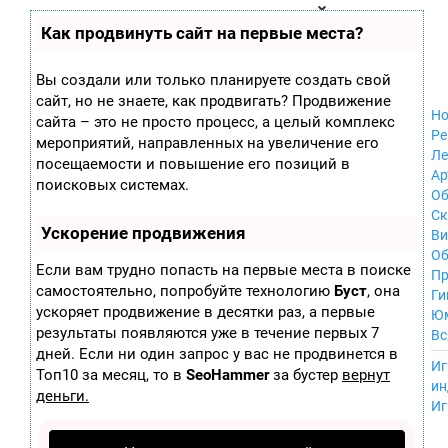
Zobra.ru - Игровое сообщество - все о
П
Как продвинуть сайт на первые места?
Xbox 360
играх
ла
Windows
т
Xbox
ф
Вы создали или только планируете создать свой
ор
Nintendo Wii
сайт, но не знаете, как продвигать? Продвижение
м
Nintendo
Но
ы
сайта – это не просто процесс, а целый комплекс
GameCube
Ре
мероприятий, направленных на увеличение его
PlayStation
Ле
посещаемости и повышение его позиций в
PlayStation 2
Ар
поисковых системах.
PlayStation 3
Об
Nintendo 64
С
Ускорение продвижения
Sega Dreamcast
Ви
PlayStation
Об
Если вам трудно попасть на первые места в поиске
Portable
Пр
самостоятельно, попробуйте технологию
Буст
, она
Nintendo DS
Ги
ускоряет продвижение в десятки раз, а первые
Android
Ю
iOS
результаты появляются уже в течение первых 7
Вс
MacOS
дней. Если ни один запрос у вас не продвинется в
----
Иг
Sega Mega Drive
Топ10 за месяц, то в
SeoHammer
за бустер
вернут
ин
NES
деньги.
Иг
PlayStation Vita
Mobile