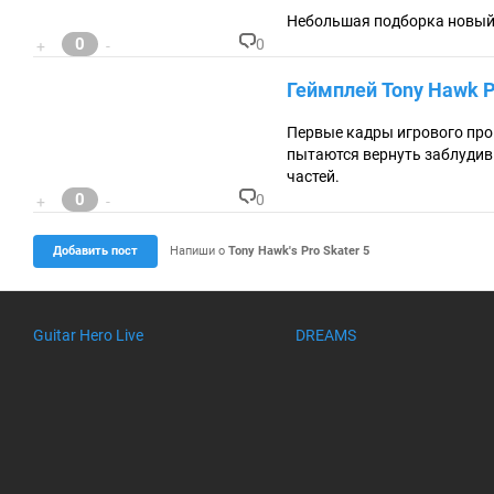
ен
Небольшая подборка новый
та
0
0
+
-
ри
К
ев
о
Геймплей Tony Hawk P
:
м
м
ен
Первые кадры игрового пр
та
пытаются вернуть заблудив
ри
частей.
ев
0
:
0
+
-
К
о
м
Добавить пост
Напиши о
Tony Hawk's Pro Skater 5
м
ен
та
ри
Guitar Hero Live
DREAMS
ев
: