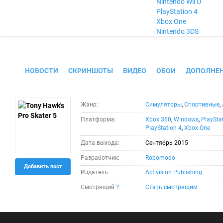
Nintendo Wii U
PlayStation 4
Xbox One
Nintendo 3DS
Tony Hawk's Pro Skater 5
НОВОСТИ
СКРИНШОТЫ
ВИДЕО
ОБОИ
ДОПОЛНЕ
Жанр:
Симуляторы
,
Спортивные
,
Платформа:
Xbox 360
,
Windows
,
PlaySta
PlayStation 4
,
Xbox One
Дата выхода:
Сентябрь 2015
Разработчик:
Robomodo
Добавить пост
Издатель:
Activision Publishing
Смотрящий
?
:
Стать смотрящим