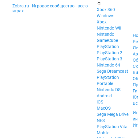
Zobra.ru - Игровое сообщество - все о
П
Xbox 360
играх
ла
Windows
т
Xbox
ф
ор
Nintendo Wii
м
Nintendo
Но
ы
GameCube
Ре
PlayStation
Ле
PlayStation 2
Ар
PlayStation 3
Об
Nintendo 64
С
Sega Dreamcast
Ви
PlayStation
Об
Portable
Пр
Nintendo DS
Ги
Android
Ю
iOS
Вс
MacOS
----
Иг
Sega Mega Drive
ин
NES
Иг
PlayStation Vita
Mobile