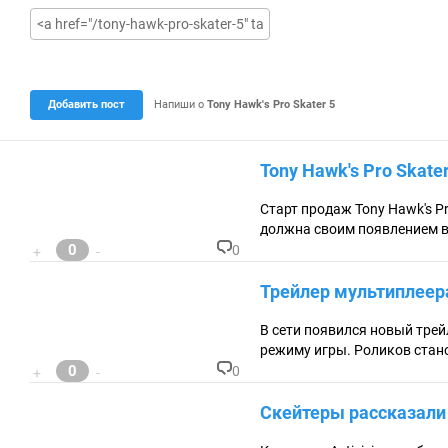
у
щ
а
я
о
ц
е
Добавить пост
Напиши о
Tony Hawk's Pro Skater 5
н
к
а
0
Tony Hawk's Pro Skater
.
0
Старт продаж Tony Hawk's P
должна своим появлением во
0
0
+
-
К
о
Трейлер мультиплеера
м
м
ен
В сети появился новый трей
та
режиму игры. Роликов стано
ри
0
0
+
-
ев
К
:
о
Скейтеры рассказали о
м
м
ен