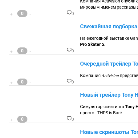
Компания Activision опубли
та
мировым именем рассказыва
ри
0
0
+
-
ев
К
:
о
Свежайшая подборка с
м
м
ен
На ежегодной выставке Ga
та
Pro Skater 5
.
ри
0
0
+
-
ев
К
:
о
Очередной трейлер Ton
м
м
ен
Activision
Компания
представ
та
0
0
+
-
ри
К
ев
о
Новый трейлер Tony Ha
:
м
м
ен
Симулятор скейтинга
Tony H
та
просто - THPS is Back.
ри
0
0
+
-
ев
К
:
о
Новые скриншоты Tony
м
м