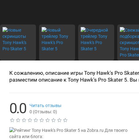
К сожалению, описание игры Tony Hawk's Pro Skate
разместим описание к Tony Hawk's Pro Skater 5. 
0.0
Читать отзывы
0
(Отзывы:
0
)
Т
Для твоего
е
к
сайта или блога: