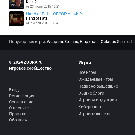
Dota 2
от 23 июля 2015 15:21
Hand of Fate | ОБЗОР от Mr.R
Hand of Fate
от 7 июля 2015 13:04
Популярные игры:
Weapons Genius
,
Empyrion - Galactic Survival
,
© 2024 ZOBRA.ru
Игры
Игровое сообщество
Все игры
Ожидаемые игры
Недавно вышедшие
Вход
Общие блоги
Регистрация
Игровая индустрия
Соглашение
Киберспорт
О проекте
Игровое железо
Правила
Обо всем