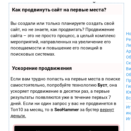
Zobra.ru - Игровое сообщество - все о
П
Как продвинуть сайт на первые места?
Xbox 360
играх
ла
Windows
т
Xbox
ф
Вы создали или только планируете создать свой
ор
Nintendo Wii
сайт, но не знаете, как продвигать? Продвижение
м
Nintendo
Но
ы
сайта – это не просто процесс, а целый комплекс
GameCube
Ре
мероприятий, направленных на увеличение его
PlayStation
Ле
посещаемости и повышение его позиций в
PlayStation 2
Ар
поисковых системах.
PlayStation 3
Об
Nintendo 64
С
Ускорение продвижения
Sega Dreamcast
Ви
PlayStation
Об
Если вам трудно попасть на первые места в поиске
Portable
Пр
самостоятельно, попробуйте технологию
Буст
, она
Nintendo DS
Ги
ускоряет продвижение в десятки раз, а первые
Android
Ю
iOS
результаты появляются уже в течение первых 7
Вс
MacOS
дней. Если ни один запрос у вас не продвинется в
----
Иг
Sega Mega Drive
Топ10 за месяц, то в
SeoHammer
за бустер
вернут
ин
NES
деньги.
Иг
PlayStation Vita
Mobile