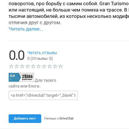
поворотов, про борьбу с самим собой. Gran Turism
или настоящий, не больше чем помеха на трассе. В
тысячи автомобилей, из которых несколько модиф
отличия друг с другом.
0.0
Читать отзывы
0
(Отзывы:
0
)
Т
е
Для твоего
к
у
сайта или блога:
щ
а
я
о
ц
е
н
Добавить пост
Напиши о
DriveClub
к
а