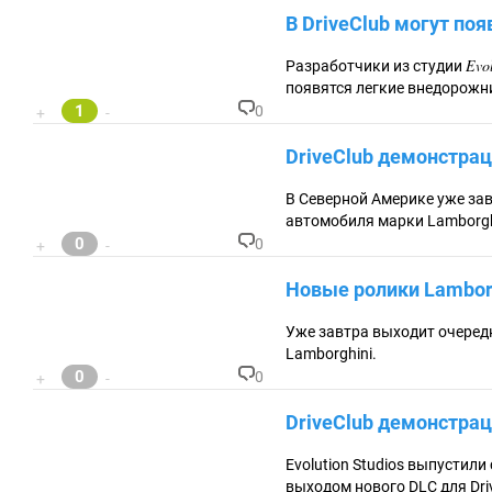
о
В DriveClub могут поя
м
м
ен
Evol
Разработчики из студии
та
появятся легкие внедорожни
ри
1
0
+
-
ев
К
:
о
DriveClub демонстрац
м
м
ен
В Северной Америке уже завт
та
автомобиля марки Lamborgh
ри
0
0
+
-
ев
К
:
о
Новые ролики Lamborg
м
м
ен
Уже завтра выходит очеред
та
Lamborghini.
ри
0
0
+
-
ев
К
:
о
DriveClub демонстрац
м
м
ен
Evolution Studios выпустил
та
выходом нового DLC для Dri