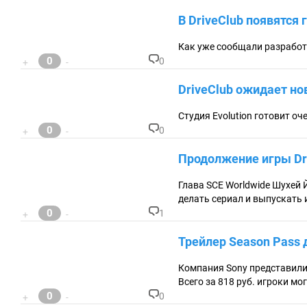
0
.
В DriveClub появятся
0
Как уже сообщали разработчи
0
0
+
-
К
о
DriveClub ожидает но
м
м
ен
Студия Evolution готовит оч
та
0
0
+
-
ри
К
ев
о
Продолжение игры Dri
:
м
м
ен
Глава SCE Worldwide Шухей Й
та
делать сериал и выпускать 
ри
0
1
+
-
ев
К
:
о
Трейлер Season Pass 
м
м
ен
Компания Sony представили
та
Всего за 818 руб. игроки м
ри
0
0
+
-
ев
К