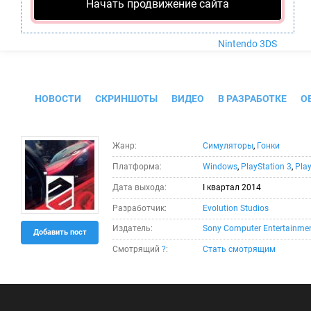
Nintendo Wii U
Начать продвижение сайта
PlayStation 4
Xbox One
Nintendo 3DS
DriveClub
НОВОСТИ
СКРИНШОТЫ
ВИДЕО
В РАЗРАБОТКЕ
О
Жанр:
Симуляторы
,
Гонки
Платформа:
Windows
,
PlayStation 3
,
Play
Дата выхода:
I квартал 2014
Разработчик:
Evolution Studios
Издатель:
Sony Computer Entertainme
Добавить пост
Смотрящий
?
:
Стать смотрящим