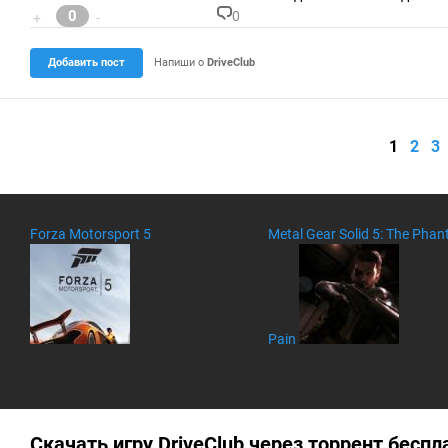
ри
0
0
+
-
ев
К
:
о
м
Добавить пост
Напиши о
DriveClub
м
ен
та
ри
ев
1
2
3
:
Forza Motorsport 5
Metal Gear Solid 5: The Pha
Pain
Скачать игру DriveClub через торрент беспл