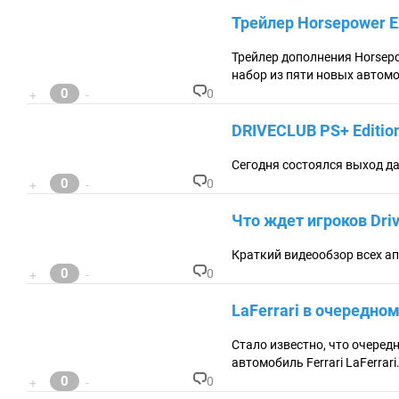
:
о
Трейлер Horsepower E
м
м
ен
Трейлер дополнения Horsepo
та
набор из пяти новых автом
ри
0
0
+
-
ев
К
:
о
DRIVECLUB PS+ Editio
м
м
ен
Сегодня состоялся выход 
та
0
0
+
-
ри
К
ев
о
Что ждет игроков Dri
:
м
м
ен
Краткий видеообзор всех а
та
0
0
+
-
ри
К
ев
о
LaFerrari в очередно
:
м
м
ен
Стало известно, что очеред
та
автомобиль Ferrari LaFerrari
ри
0
0
+
-
ев
К
: