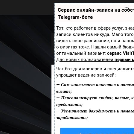
Zobra.ru - Игровое сообщество -
все о играх
Сервис онлайн-записи на соб
П
Telegram-боте
ла
т
Мини
ф
Тот, кто работает в сфере услуг, зн
ор
записи клиентов никуда. Мало того
DriveClub
м
видеть свое расписание, но и напо
ы
о визитах тоже. Нашли самый бюд
Новости
Скриншоты
Видео
В ра
оптимальный вариант:
сервис Visit
Для новых пользователей
первый 
Чат-бот для мастеров и специалист
Zobra.ru
»
Игры
» DriveClub
упрощает ведение записей:
Сам записывает клиентов и напом
ОБСУЖДЕНИЯ DRIVECLUB
—
визите;
Персонализирует скидки, чаевые, к
—
предоплаты;
Добавить пост
Напиши о
DriveClub
Увеличивает доходимость и помог
—
зарабатывать;
D
н