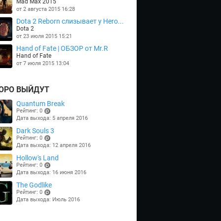
Mad Max 2015
от 2 августа 2015 16:28
Dota 2 Reborn слизывает у Hero...
Dota 2
от 23 июля 2015 15:21
Hand of Fate | ОБЗОР от Mr.R
Hand of Fate
от 7 июля 2015 13:04
ОРО ВЫЙДУТ
Quantum Break
Рейтинг: 0
Дата выхода: 5 апреля 2016
(points)
Dark Souls 3
Рейтинг: 0
Дата выхода: 12 апреля 2016
(points)
Hollow's Land
Рейтинг: 0
Дата выхода: 16 июня 2016
(points)
The Godlike
Рейтинг: 0
Дата выхода: Июль 2016
(points)