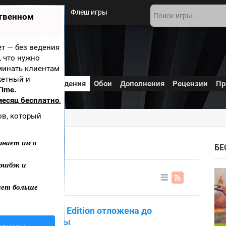
Новости
Игры
Флеш игры
ственном
 игры
О сайте
ает — без ведения
, что нужно
минать клиентам
жетный и
зработке
Обсуждения
Обои
Дополнения
Рецензии
Пр
Time.
месяц бесплатно
.
ов, который
инает им о
БЕ
эшбэк и
ает больше
В
ви
де
riveclub PS Plus Edition отложена до
сп
ис
еизвестной даты