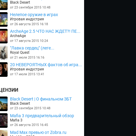
Black Desert
от 23 сентября 2015 10:48
Нелепое оружие в играх
Игровая индустрия
от 26 августа 2015 16:18
ArcheAge 2.5 ЧТО НАС ЖДЕТ?! ПЕ...
ArcheAge
от 17 августа 2015 10:24
"Лавка сердец" (леге...
Royal Quest
от 21 июля 2015 16:16
20 НЕВЕРОЯТНЫХ фактов об игра...
Игровая индустрия
от 17 июля 2015 13:41
ЦЕНЗИИ
Black Desert | О финальном ЗБТ
Black Desert
от 23 сентября 2015 10:48
Mafia 3 предварительный обзор
Mafia 3
от 26 августа 2015 16:45
Mad Max превью от Zobra.ru