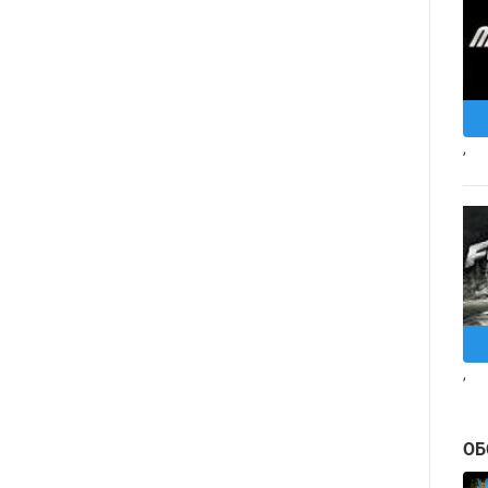
,
,
ОБ