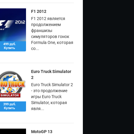
F1 2012
F1 2012 является
продолжением
франшизы
симуляторов гонок
Formula One, которая
499 руб.
Купить
со...
Euro Truck Simulator
2
Euro Truck Simulator 2
- это продолжение
игры Euro Truck
Simulator, которая
399 руб.
Купить
явля...
MotoGP 13