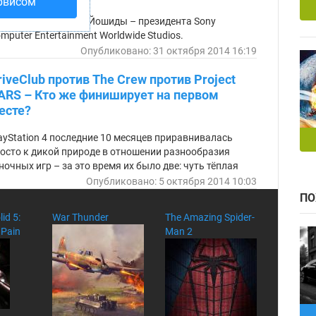
ка
рвисом
общение от Шухеи Йошиды – президента Sony
mputer Entertainment Worldwide Studios.
Опубликовано: 31 октября 2014 16:19
riveClub против The Crew против Project
ARS – Кто же финиширует на первом
есте?
ayStation 4 последние 10 месяцев приравнивалась
осто к дикой природе в отношении разнообразия
ночных игр – за это время их было две: чуть тёплая
ed For Speed и унылая Moto GP 14. К счастью,
Опубликовано: 5 октября 2014 10:03
ортивные игры похожи на автобусы, вот вы целый год
ПО
ёте новую гоночку, а тут бац!
id 5:
War Thunder
The Amazing Spider-
Pain
Man 2