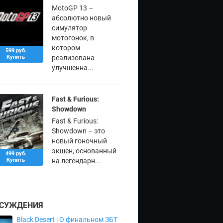
MotoGP 13 –
абсолютно новый
симулятор
мотогонок, в
котором
599 руб.
Купить
реализована
улучшенна...
Fast & Furious:
Showdown
Fast & Furious:
Showdown – это
новый гоночный
экшен, основанный
499 руб.
Купить
на легендарн...
СУЖДЕНИЯ
Black Desert | О финальном ЗБТ