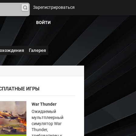
Зарегистрироваться
На
йти
ВОЙТИ
охождения
Галерея
СПЛАТНЫЕ ИГРЫ
War Thunder
Ожидаемый
мультплеерный
симулятор War
Thunder,
требователен к