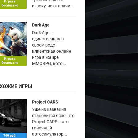
Играть
бесплатно
игроку, но отплачи...
Dark Age
Dark Age –
единственная в
своем роде
клиентская онлайн
игра в жанре
Играть
бесплатно
MMORPG, кото...
ХОЖИЕ ИГРЫ
Project CARS
Уже из названия
становится ясно, что
Project CARS – это
гоночный
автосимулятор...
799 руб.