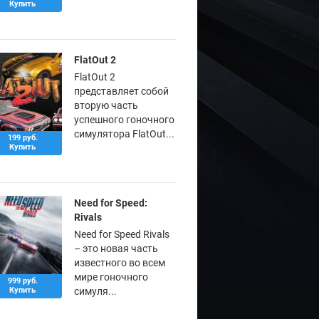
Купить
FlatOut 2
FlatOut 2
представляет собой
вторую часть
успешного гоночного
симулятора FlatOut...
199 руб.
Купить
Need for Speed:
Rivals
Need for Speed Rivals
– это новая часть
известного во всем
мире гоночного
999 руб.
Купить
симуля...