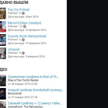
ДАВНО ВЫШЛИ
Far Cry Primal
Рейтинг: 0
Дата выхода: Март 2016
(points)
Mirror's Edge: Catalyst
Рейтинг: 10
Дата выхода: 23 февраля 2016
(points)
Gravity Rush Remastered
Рейтинг: 0
Дата выхода: 10 февраля 2016
(points)
Unravel
Рейтинг: 0
Дата выхода: 9 февраля 2016
(points)
ДЕО
Сравнение графики в Rise of th...
Rise of the Tomb Raider
от 28 января 2016 22:06
Новый трейлер Bombshell посвящ...
Bombshell
от 27 января 2016 21:36
Cвежий трейлер + 12 минут гейм...
Homefront: The Revolution