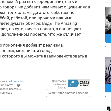
стенам. А раз есть город, значит, есть и
о говоря, не добавит нам новых ощущениях в
я только там, где этого, собственно,
чёбой, работой, или прочими вашими
ете думать об игре. Ведь The Amazing
ает, по сути, ничего нового, а воплощает
 дополненном проекте. Что же отличает
го поколения добавит реализма;
,
онажа, механика, и город;
и которого вы можете взаимодействовать в
Для твоего
есто в
рейтинге игр
сайта или
 на сайте: 0
блога:
(po
ковано постов: 5
ints
тариев: 0
,
)