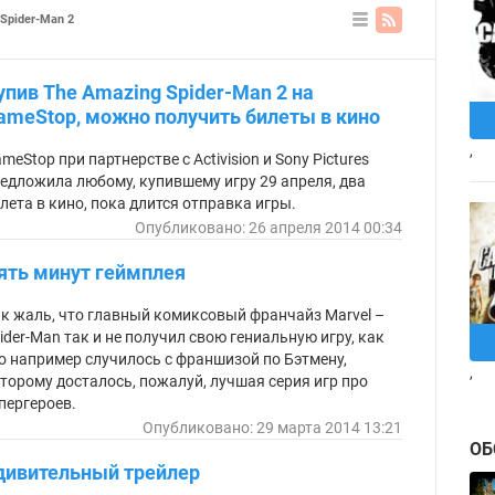
Spider-Man 2
В
ви
де
упив The Amazing Spider-Man 2 на
сп
ис
ameStop, можно получить билеты в кино
ка
,
meStop при партнерстве с Activision и Sony Pictures
едложила любому, купившему игру 29 апреля, два
лета в кино, пока длится отправка игры.
Опубликовано: 26 апреля 2014 00:34
ять минут геймплея
к жаль, что главный комиксовый франчайз Marvel –
ider-Man так и не получил свою гениальную игру, как
о например случилось с франшизой по Бэтмену,
,
торому досталось, пожалуй, лучшая серия игр про
пергероев.
Опубликовано: 29 марта 2014 13:21
ОБ
дивительный трейлер