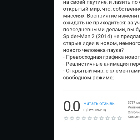
на своей паутине, и лазить по 
открытый мир, что, собственн
миссиях. Восприятие изменитьс
ожидать не приходиться: за у
повседневными делами, вы буд
Spider-Man 2 (2014) не предлаг
старые идеи в новом, немного
нового человека-паука?
- Превосходная графика ново
- Реалистичные анимация перс
- Открытый мир, с элементам
свободном режиме;
0.0
3737 м
Читать отзывы
Рейтинг
0
(Отзывы:
0
)
Опубли
Коммен
Т
е
к
у