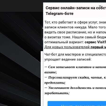
Zobra.ru - Игровое сообщество -
все о играх
Сервис онлайн-записи на соб
П
Telegram-боте
ла
т
Мини
ф
Тот, кто работает в сфере услуг, зн
ор
записи клиентов никуда. Мало того
The Amazing Spi
м
видеть свое расписание, но и напо
ы
о визитах тоже. Нашли самый бюд
Новости
Видео
В разработке
Ск
оптимальный вариант:
сервис Visit
Для новых пользователей
первый 
Чат-бот для мастеров и специалист
Zobra.ru
»
Игры
» The Amazing Spider
упрощает ведение записей:
Сам записывает клиентов и напом
—
Жанр:
визите;
Персонализирует скидки, чаевые, к
Платформа:
—
предоплаты;
Увеличивает доходимость и помог
—
Дата выхода:
зарабатывать;
Издатель:
Добавить пост
Смотрящий
?
: