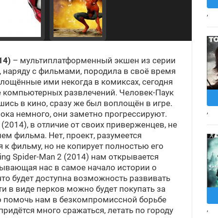
,
14)
– мультиплатформенный экшен из серии
ю, наряду с фильмами, породила в своё время
площённые ими некогда в комиксах, сегодня
е компьютерных развлечений. Человек-Паук
шись в кино, сразу же был воплощён в игре.
,
 пока немного, они заметно прогрессируют.
 (2014), в отличие от своих приверженцев, не
м фильма. Нет, проект, разумеется
 к фильму, но не копирует полностью его
ing Spider-Man 2 (2014) нам открывается
сывающая нас в самое начало истории о
, что будет доступна возможность развивать
и в виде перков можно будет покупать за
но помочь нам в безкомпромиссной борьбе
,
придётся много сражаться, летать по городу