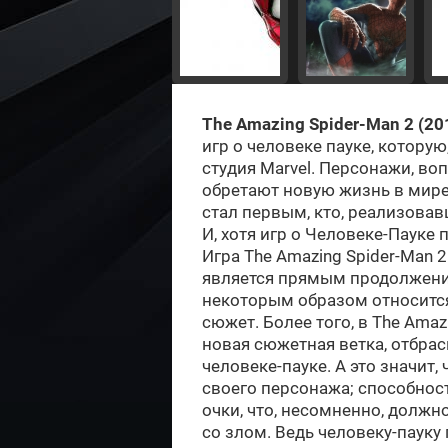
The Amazing Spider-Man 2 (20
игр о человеке пауке, котору
студия Marvel. Персонажи, во
обретают новую жизнь в мир
стал первым, кто, реализовав
И, хотя игр о Человеке-Пауке
Игра The Amazing Spider-Man 2
является прямым продолжение
некоторым образом относится
сюжет. Более того, в The Amaz
новая сюжетная ветка, отбра
человеке-пауке. А это значит
своего персонажа; способност
очки, что, несомненно, долж
со злом. Ведь человеку-пауку 