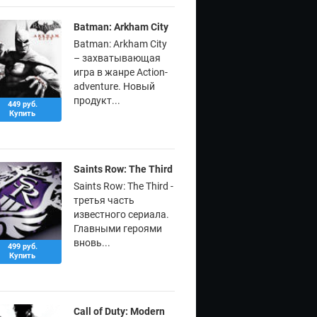
Batman: Arkham City
Batman: Arkham City
– захватывающая
игра в жанре Action-
adventure. Новый
продукт...
449 руб.
Купить
Saints Row: The Third
Saints Row: The Third -
третья часть
известного сериала.
Главными героями
вновь...
499 руб.
Купить
Call of Duty: Modern