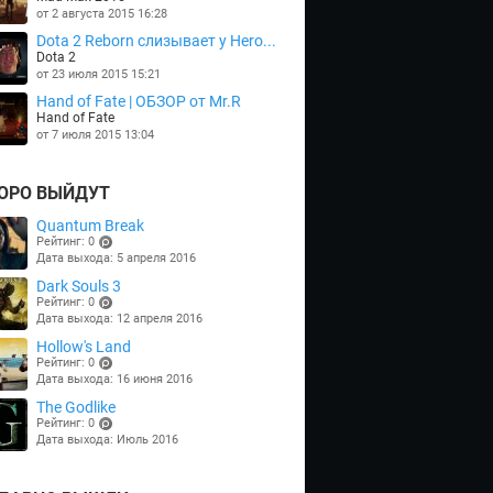
от 2 августа 2015 16:28
Dota 2 Reborn слизывает у Hero...
Dota 2
от 23 июля 2015 15:21
Hand of Fate | ОБЗОР от Mr.R
Hand of Fate
от 7 июля 2015 13:04
ОРО ВЫЙДУТ
Quantum Break
Рейтинг: 0
Дата выхода: 5 апреля 2016
(points)
Dark Souls 3
Рейтинг: 0
Дата выхода: 12 апреля 2016
(points)
Hollow's Land
Рейтинг: 0
Дата выхода: 16 июня 2016
(points)
The Godlike
Рейтинг: 0
Дата выхода: Июль 2016
(points)