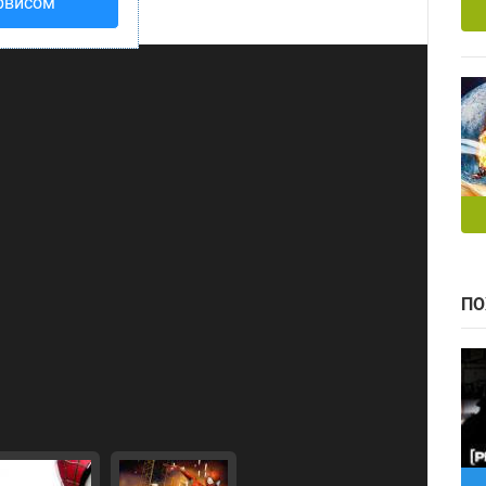
рвисом
ПО