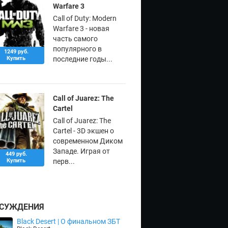
Warfare 3
Call of Duty: Modern
Warfare 3 - новая
часть самого
популярного в
1249 руб.
Купить
последние годы...
Call of Juarez: The
Cartel
Call of Juarez: The
Cartel - 3D экшен о
современном Диком
Западе. Играя от
449 руб.
Купить
перв...
СУЖДЕНИЯ
Black Desert | О финальном ЗБТ