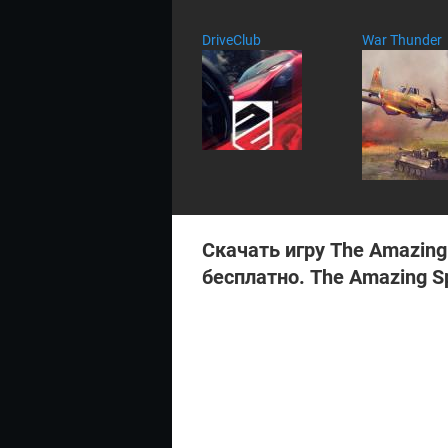
та
ри
DriveClub
War Thunder
ев
:
Скачать игру The Amazing
бесплатно. The Amazing S