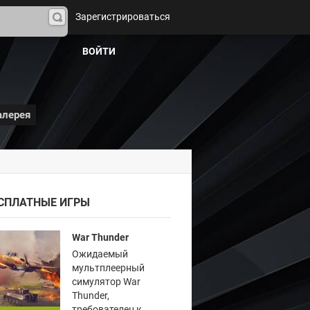
Зарегистрироваться
На
йти
ВОЙТИ
алерея
СПЛАТНЫЕ ИГРЫ
War Thunder
Ожидаемый
мультплеерный
симулятор War
Thunder,
требователен к