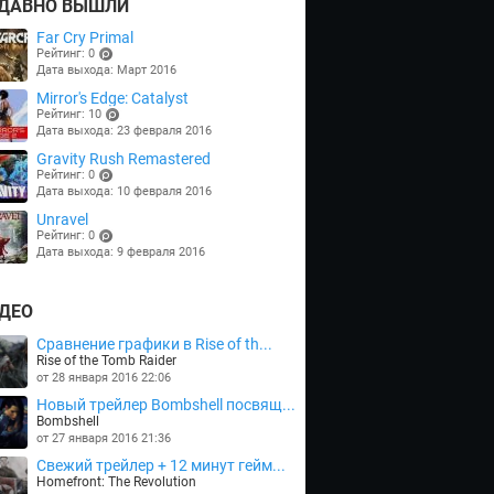
ДАВНО ВЫШЛИ
Far Cry Primal
Рейтинг: 0
Дата выхода: Март 2016
(points)
Mirror's Edge: Catalyst
Рейтинг: 10
Дата выхода: 23 февраля 2016
(points)
Gravity Rush Remastered
Рейтинг: 0
Дата выхода: 10 февраля 2016
(points)
Unravel
Рейтинг: 0
Дата выхода: 9 февраля 2016
(points)
ДЕО
Сравнение графики в Rise of th...
Rise of the Tomb Raider
от 28 января 2016 22:06
Новый трейлер Bombshell посвящ...
Bombshell
от 27 января 2016 21:36
Cвежий трейлер + 12 минут гейм...
Homefront: The Revolution