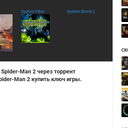
Syphon Filter
System Shock 2
СК
 Spider-Man 2 через торрент
pider-Man 2 купить ключ игры.