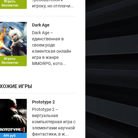
Играть
бесплатно
игроку, но отплачи...
Dark Age
Dark Age –
единственная в
своем роде
клиентская онлайн
игра в жанре
Играть
бесплатно
MMORPG, кото...
ХОЖИЕ ИГРЫ
Prototype 2
Prototype 2 –
виртуальная
компьютерная игра с
элементами научной
фантастики, в ж...
499 руб.