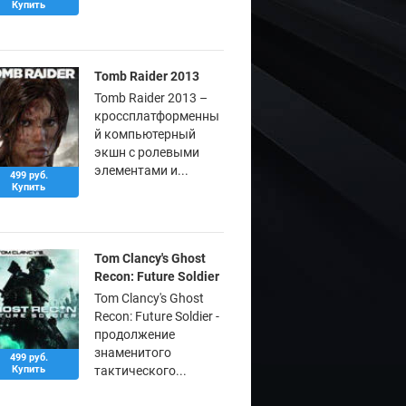
Купить
Tomb Raider 2013
Tomb Raider 2013 –
кроссплатформенны
й компьютерный
экшн с ролевыми
элементами и...
499 руб.
Купить
Tom Clancy's Ghost
Recon: Future Soldier
Tom Clancy's Ghost
Recon: Future Soldier -
продолжение
знаменитого
499 руб.
Купить
тактического...