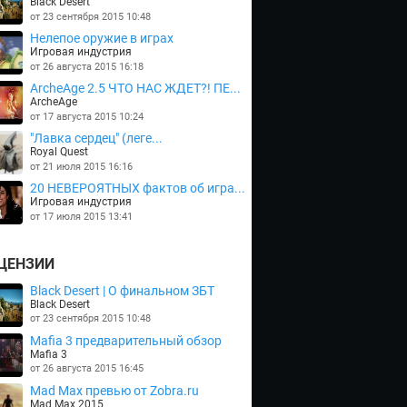
Black Desert
от 23 сентября 2015 10:48
Нелепое оружие в играх
Игровая индустрия
от 26 августа 2015 16:18
ArcheAge 2.5 ЧТО НАС ЖДЕТ?! ПЕ...
ArcheAge
от 17 августа 2015 10:24
"Лавка сердец" (леге...
Royal Quest
от 21 июля 2015 16:16
20 НЕВЕРОЯТНЫХ фактов об игра...
Игровая индустрия
от 17 июля 2015 13:41
ЦЕНЗИИ
Black Desert | О финальном ЗБТ
Black Desert
от 23 сентября 2015 10:48
Mafia 3 предварительный обзор
Mafia 3
от 26 августа 2015 16:45
Mad Max превью от Zobra.ru
Mad Max 2015