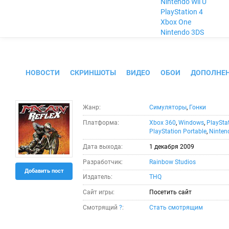
Nintendo Wii U
PlayStation 4
Xbox One
Nintendo 3DS
MX vs. ATV Reflex
НОВОСТИ
СКРИНШОТЫ
ВИДЕО
ОБОИ
ДОПОЛНЕ
Жанр:
Симуляторы
,
Гонки
Платформа:
Xbox 360
,
Windows
,
PlaySta
PlayStation Portable
,
Ninten
Дата выхода:
1 декабря 2009
Разработчик:
Rainbow Studios
Добавить пост
Издатель:
THQ
Сайт игры:
Посетить сайт
Смотрящий
?
:
Стать смотрящим