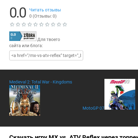
0.0
Читать отзывы
0
(Отзывы:
0
)
Т
е
Для твоего
к
у
сайта или блога:
щ
а
я
о
ц
е
н
Medieval 2: Total War - Kingdoms
к
а
0
.
0
MotoGP 07
Скачать игру MX vs. ATV Reflex через торре