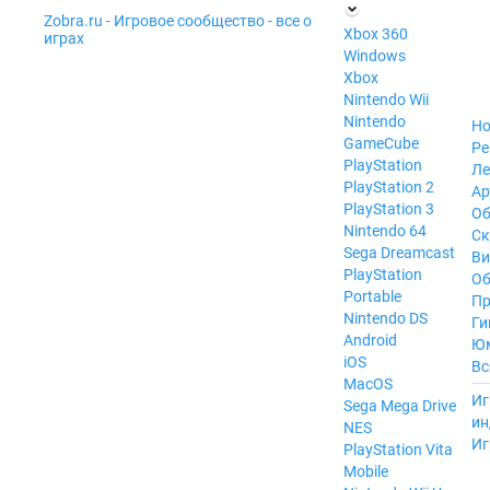
Zobra.ru - Игровое сообщество - все о
П
Xbox 360
играх
ла
Windows
т
Xbox
ф
ор
Nintendo Wii
м
Nintendo
Но
ы
GameCube
Ре
PlayStation
Ле
PlayStation 2
Ар
PlayStation 3
Об
Nintendo 64
С
Sega Dreamcast
Ви
PlayStation
Об
Portable
Пр
Nintendo DS
Ги
Android
Ю
iOS
Вс
MacOS
----
Иг
Sega Mega Drive
ин
NES
Иг
PlayStation Vita
Mobile