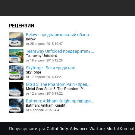
РЕЦЕНЗИИ
Below - предварительный обзор...
Below
от 25 апреля 2015 10:47
Tearaway Unfolded предваритель...
Tearaway Unfolded
от 18 апреля 2015 12:29
Skyforge - Боги среди нас
SkyForge
от 17 апреля 2015 14:21
MGS 5: The Phantom Pain - пред...
Metal Gear Solid 5: The Phantom P...
от 12 апреля 2015 19:22
Batman: Arkham Knight предвари...
Batman: Arkham Knight
от 5 апреля 2015 14:41
Популярные игры:
Call of Duty: Advanced Warfare
,
Mortal Kombat