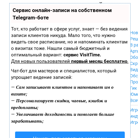
Zobra.ru - Игровое сообщество - все о
П
Сервис онлайн-записи на собственном
Xbox 360
играх
ла
PC
Telegram-боте
т
Xbox
ф
ор
Wii
Тот, кто работает в сфере услуг, знает — без ведения
м
Нов
GameCube
записи клиентов никуда. Мало того, что нужно
ы
Рец
PS
видеть свое расписание, но и напоминать клиентам
В р
PS2
о визитах тоже. Нашли самый бюджетный и
Арт
PS3
оптимальный вариант:
сервис VisitTime.
Обо
Nintendo 64
Для новых пользователей
первый месяц бесплатно
.
Скр
Dreamcast
Вид
Чат-бот для мастеров и специалистов, который
PSP
Обс
упрощает ведение записей:
Nintendo DS
Про
Android
Сам записывает клиентов и напоминает им о
—
Гик
iPhone, iPod,
визите;
Юм
iPad
Персонализирует скидки, чаевые, кэшбэк и
—
Вся
MacOS
предоплаты;
------
Sega Mega Drive
Игр
Увеличивает доходимость и помогает больше
—
NES
инд
зарабатывать;
PSP Vita
Игр
Mobile
Wii U