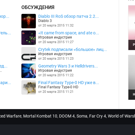
ОБСУЖДЕНИЯ
ор...
Diablo III RoS обзор патча 2.2...
Diablo 3
от 20 марта 2015 11:32
ель...
«It came from space, and ate o...
Игровая индустрия
от 20 марта 2015 11:27
P
Crytek подписали «большое» лиц...
N
3
Игровая индустрия
1
от 20 марта 2015 11:23
д...
Geometry Wars 3 и Helldrivers...
..
Игровая индустрия
от 20 марта 2015 11:22
ари...
Final Fantasy Type-0 HD уже в...
Final Fantasy Type-0 HD
от 20 марта 2015 11:21
Н
Д
з
н
nced Warfare
,
Mortal Kombat 10
,
DOOM 4
,
Soma
,
Far Cry 4
,
World of Wars