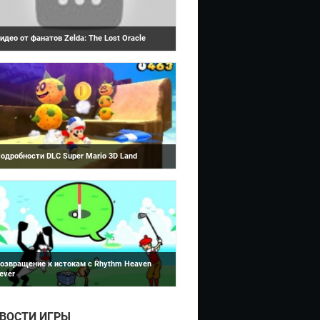
идео от фанатов Zelda: The Lost Oracle
Super Mario 3D Land
идео работа фанатов игры Zelda: The Lost
racle потрясает воображение.
одробности DLC Super Mario 3D Land
Rhythm Heaven Fever
лава Nintendo, Сатору Ивата (Satoru Iwata)
амекнул на платные DLC для игр 3DS - Super
ario 3D Land и Mario Kart 7, на...
озвращение к истокам с Rhythm Heaven
ever
hythm Heaven Fever – выглядит как яркое
авершение жизненного цикла Wii.
ВОСТИ ИГРЫ