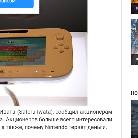
рвисом
Г
В
т
3
В
П
D
п
НО
Ивата (Satoru Iwata), сообщил акционерам
а. Акционеров больше всего интересовали
а также, почему Nintendo теряет деньги.