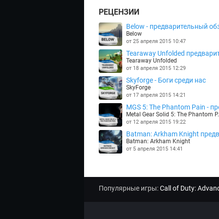
РЕЦЕНЗИИ
Below - предварительный обз
Below
от 25 апреля 2015 10:47
Tearaway Unfolded предварит
Tearaway Unfolded
от 18 апреля 2015 12:29
Skyforge - Боги среди нас
SkyForge
от 17 апреля 2015 14:21
MGS 5: The Phantom Pain - пре
Metal Gear Solid 5: The Phantom P.
от 12 апреля 2015 19:22
Batman: Arkham Knight предв
Batman: Arkham Knight
от 5 апреля 2015 14:41
Популярные игры:
Call of Duty: Adva