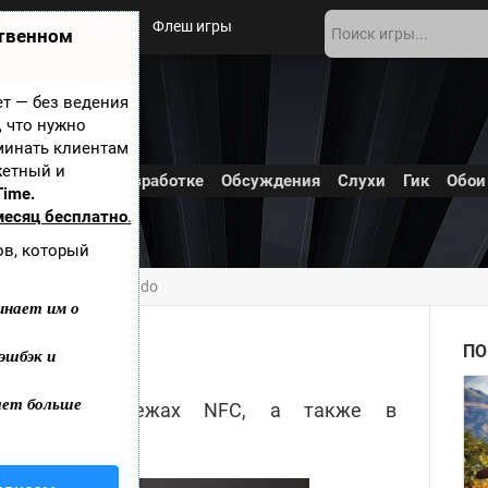
Новости
Игры
Флеш игры
ственном
 игры
О сайте
ает — без ведения
, что нужно
минать клиентам
жетный и
Обложки
В разработке
Обсуждения
Слухи
Гик
Обои
Time.
месяц бесплатно
.
ов, который
то планирует Nintendo
инает им о
tendo
ПО
эшбэк и
ает больше
есован в платежах NFC, а также в