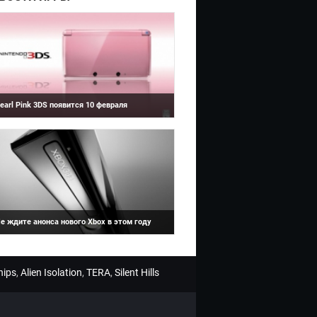
earl Pink 3DS появится 10 февраля
intendo сообщает, что приставка Pearl Pink
DS выйдет в канун Дня Святого Валентина -
0 февраля в Северной Америке.
е ждите анонса нового Xbox в этом году
иректор по маркетингу Microsoft France,
аявил, что в этом году не будет анонса
овой приставки Xbox.
hips
,
Alien Isolation
,
TERA
,
Silent Hills