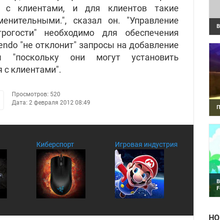
 с клиентами, и для клиентов такие
енительными.", сказал он. "Управление
В
рогости" необходимо для обеспечения
В
O
endo "не отклонит" запросы на добавление
ы "поскольку они могут установить
 с клиентами".
Просмотров: 520
Дата: 2 февраля 2012 08:49
П
Г
н
M
Киберспорт
Игровая индустрия
В
F
R
з
НО