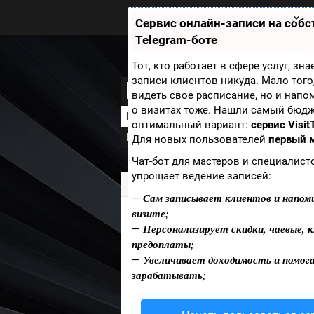
Zobra.ru - Игровое сообщество -
все о играх
Сервис онлайн-записи на соб
П
Telegram-боте
ла
т
Мини
ф
Тот, кто работает в сфере услуг, зн
ор
записи клиентов никуда. Мало того
Игровое железо
м
видеть свое расписание, но и напо
ы
о визитах тоже. Нашли самый бюд
Новости
Скриншоты
Видео
Арт
оптимальный вариант:
сервис Visit
Прохождения
Галерея
Для новых пользователей
первый 
Чат-бот для мастеров и специалист
упрощает ведение записей:
Zobra.ru
»
Игры
»
Игровое железо
» Ч
Сам записывает клиентов и напом
—
визите;
Что планирует Nin
Персонализирует скидки, чаевые, к
—
предоплаты;
Увеличивает доходимость и помог
—
Ивата (Iwata) заинтер
зарабатывать;
микротранзакциях.