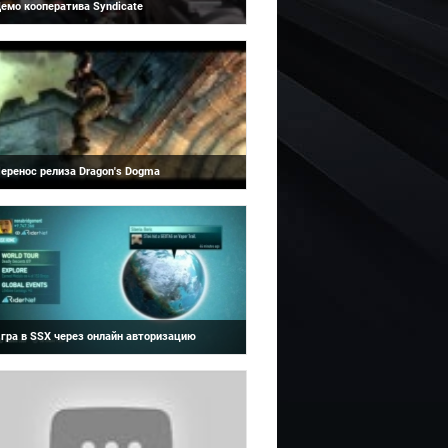
емо кооператива Syndicate
Dragon’s Dogma
овое видео из игры Syndicate с
емонстрацией кооперативного режима.
еренос релиза Dragon's Dogma
SSX
ыход игры Dragon's Dogma сдвинулся.
егодня Capcom анонсировала информацию
 переносе даты релиза игры.
гра в SSX через онлайн авторизацию
Zelda: The Lost Oracle
оявился слух о том, что в игре SSX будет
нлайн авторизация.