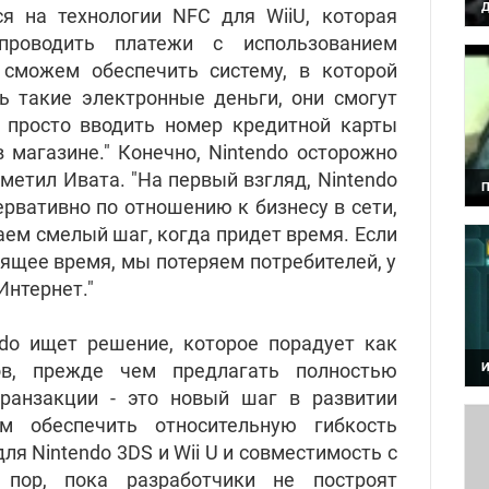
Д
я на технологии NFC для WiiU, которая
Н
д
проводить платежи с использованием
 сможем обеспечить систему, в которой
ь такие электронные деньги, они смогут
 просто вводить номер кредитной карты
в магазине." Конечно, Nintendo осторожно
тметил Ивата. "На первый взгляд, Nintendo
П
ервативно по отношению к бизнесу в сети,
В
С
аем смелый шаг, когда придет время. Если
о
дящее время, мы потеряем потребителей, у
Интернет."
ndo ищет решение, которое порадует как
ов, прежде чем предлагать полностью
И
П
ранзакции - это новый шаг в развитии
о
ем обеспечить относительную гибкость
я Nintendo 3DS и Wii U и совместимость с
 пор, пока разработчики не построят