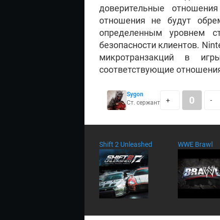
доверительные отношения
отношения не будут обрем
определенным уровнем ст
безопасности клиентов. Nint
микротранзакций в игр
соответствующие отношения
Sygon
0
+
-
Ст. сержант
Shift 2 Unleashed
WWE Brawl