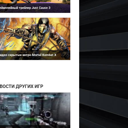
еймплейный трейлер Just Cause 3
Mortal Kombat 10 (X)
 сети появился новый официальный
рейлер сумасшедшего боевика Just Cause
. М...
идео скрытых интро Mortal Kombat X
ользователь Youtube под ником Maximilian
ood опубликовал видео секретных интро
е...
Syndicate
ВОСТИ ДРУГИХ ИГР