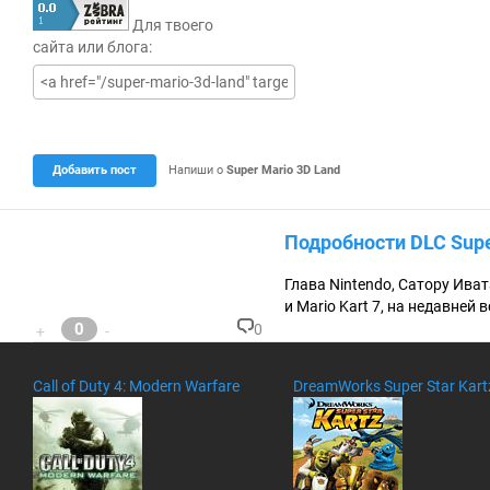
е
Для твоего
к
у
сайта или блога:
щ
а
я
о
ц
е
н
Добавить пост
Напиши о
Super Mario 3D Land
к
а
0
.
Подробности DLC Supe
0
Глава Nintendo, Сатору Иват
и Mario Kart 7, на недавней 
0
0
+
-
К
о
м
Call of Duty 4: Modern Warfare
DreamWorks Super Star Kart
м
ен
та
ри
ев
: