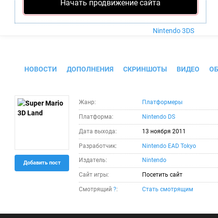
Nintendo Wii U
Начать продвижение сайта
PlayStation 4
Xbox One
Nintendo 3DS
Super Mario 3D Land
НОВОСТИ
ДОПОЛНЕНИЯ
СКРИНШОТЫ
ВИДЕО
О
Жанр:
Платформеры
Платформа:
Nintendo DS
Дата выхода:
13 ноября 2011
Разработчик:
Nintendo EAD Tokyo
Издатель:
Nintendo
Добавить пост
Сайт игры:
Посетить сайт
Смотрящий
?
:
Стать смотрящим