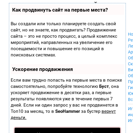
Zobra.ru - Игровое сообщество - все о
П
Как продвинуть сайт на первые места?
Xbox 360
играх
ла
Windows
т
Xbox
ф
Вы создали или только планируете создать свой
ор
Nintendo Wii
сайт, но не знаете, как продвигать? Продвижение
м
Nintendo
Но
ы
сайта – это не просто процесс, а целый комплекс
GameCube
Ре
мероприятий, направленных на увеличение его
PlayStation
Ле
посещаемости и повышение его позиций в
PlayStation 2
Ар
поисковых системах.
PlayStation 3
Об
Nintendo 64
С
Ускорение продвижения
Sega Dreamcast
Ви
PlayStation
Об
Если вам трудно попасть на первые места в поиске
Portable
Пр
самостоятельно, попробуйте технологию
Буст
, она
Nintendo DS
Ги
ускоряет продвижение в десятки раз, а первые
Android
Ю
iOS
результаты появляются уже в течение первых 7
Вс
MacOS
дней. Если ни один запрос у вас не продвинется в
----
Иг
Sega Mega Drive
Топ10 за месяц, то в
SeoHammer
за бустер
вернут
ин
NES
деньги.
Иг
PlayStation Vita
Mobile