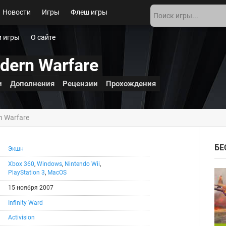
Новости
Игры
Флеш игры
 игры
О сайте
odern Warfare
и
Дополнения
Рецензии
Прохождения
rn Warfare
БЕ
Экшн
Xbox 360
,
Windows
,
Nintendo Wii
,
PlayStation 3
,
MacOS
15 ноября 2007
Infinity Ward
Activision