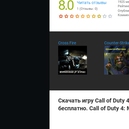
8.0
1925 м
Читать отзывы
Рейтинг
1
(Отзывы:
0
)
Опубли
Коммен
Текущая оценка 8.0
Cross Fire
Counter-Strik
Скачать игру Call of Duty
бесплатно. Call of Duty 4