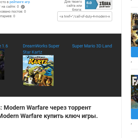
Для твоего
есто в
рейтинге игр
сайта или
 на сайте: 0
блога:
(po
ковано постов: 0
ints
тариев: 0
)
e 1.6
DreamWorks Super
Super Mario 3D Land
Star Kartz
,
 4: Modern Warfare через торрент
: Modern Warfare купить ключ игры.
,