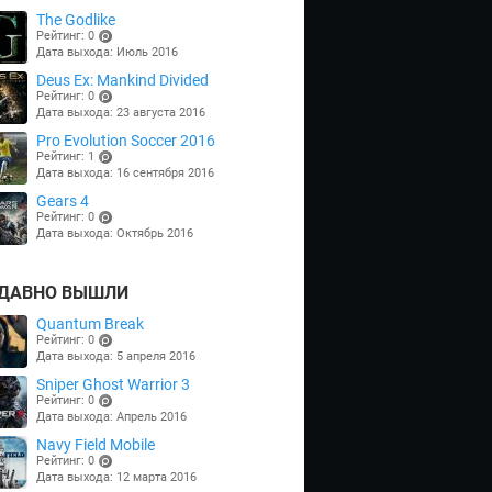
The Godlike
Рейтинг: 0
Дата выхода: Июль 2016
(points)
Deus Ex: Mankind Divided
Рейтинг: 0
Дата выхода: 23 августа 2016
(points)
Pro Evolution Soccer 2016
Рейтинг: 1
Дата выхода: 16 сентября 2016
(points)
Gears 4
Рейтинг: 0
Дата выхода: Октябрь 2016
(points)
ДАВНО ВЫШЛИ
Quantum Break
Рейтинг: 0
Дата выхода: 5 апреля 2016
(points)
Sniper Ghost Warrior 3
Рейтинг: 0
Дата выхода: Апрель 2016
(points)
Navy Field Mobile
Рейтинг: 0
Дата выхода: 12 марта 2016
(points)