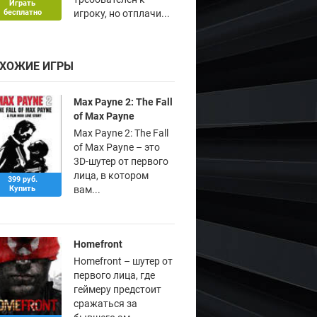
Играть
бесплатно
игроку, но отплачи...
ХОЖИЕ ИГРЫ
Max Payne 2: The Fall
of Max Payne
Max Payne 2: The Fall
of Max Payne – это
3D-шутер от первого
лица, в котором
399 руб.
Купить
вам...
Homefront
Homefront – шутер от
первого лица, где
геймеру предстоит
сражаться за