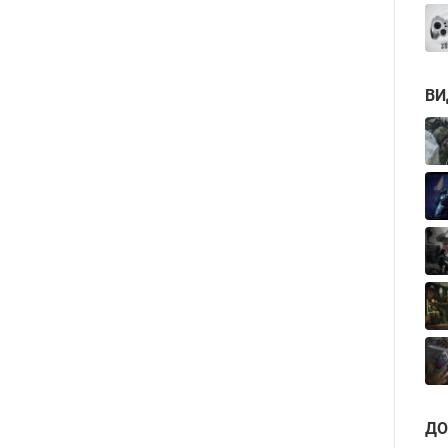
ВИ
ДО