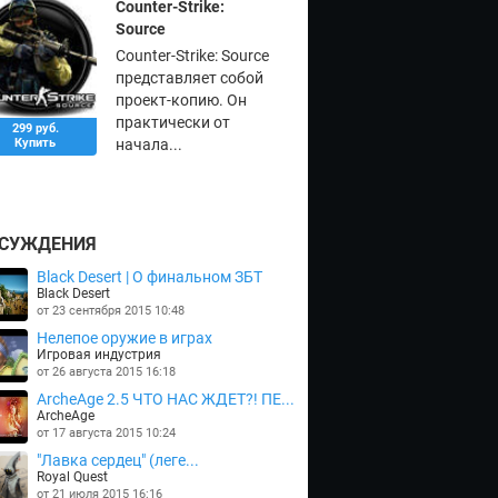
Counter-Strike:
Source
Counter-Strike: Source
представляет собой
проект-копию. Он
практически от
299 руб.
Купить
начала...
СУЖДЕНИЯ
Black Desert | О финальном ЗБТ
Black Desert
от 23 сентября 2015 10:48
Нелепое оружие в играх
Игровая индустрия
от 26 августа 2015 16:18
ArcheAge 2.5 ЧТО НАС ЖДЕТ?! ПЕ...
ArcheAge
от 17 августа 2015 10:24
"Лавка сердец" (леге...
Royal Quest
от 21 июля 2015 16:16