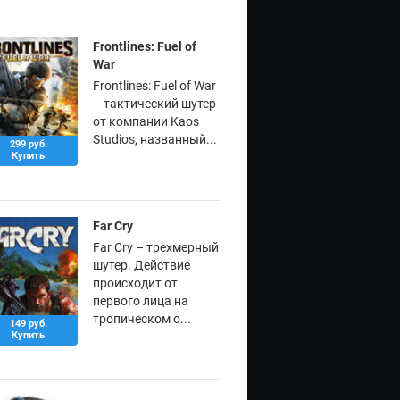
Frontlines: Fuel of
War
Frontlines: Fuel of War
– тактический шутер
от компании Kaos
Studios, названный...
299 руб.
Купить
Far Cry
Far Cry – трехмерный
шутер. Действие
происходит от
первого лица на
тропическом о...
149 руб.
Купить