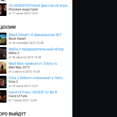
20 НЕВЕРОЯТНЫХ фактов об игра...
Игровая индустрия
от 17 июля 2015 13:41
ЦЕНЗИИ
Black Desert | О финальном ЗБТ
Black Desert
от 23 сентября 2015 10:48
Mafia 3 предварительный обзор
Mafia 3
от 26 августа 2015 16:45
Mad Max превью от Zobra.ru
Mad Max 2015
от 2 августа 2015 16:28
Dota 2 Reborn слизывает у Hero...
Dota 2
от 23 июля 2015 15:21
Hand of Fate | ОБЗОР от Mr.R
Hand of Fate
от 7 июля 2015 13:04
ОРО ВЫЙДУТ