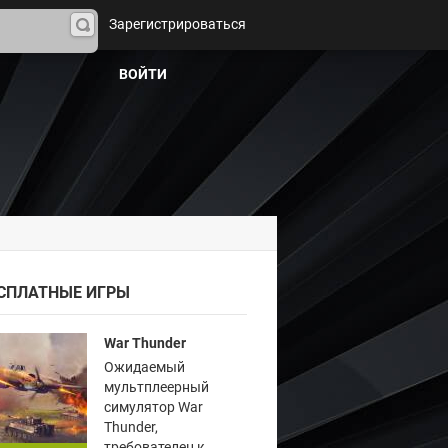
Зарегистрироваться
На
йти
ВОЙТИ
СПЛАТНЫЕ ИГРЫ
War Thunder
Ожидаемый
мультплеерный
симулятор War
Thunder,
требователен к