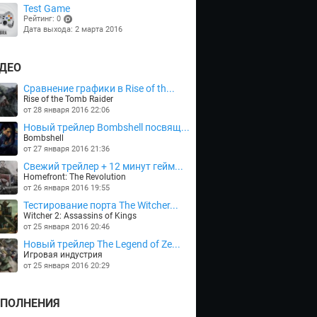
Test Game
Рейтинг: 0
Дата выхода: 2 марта 2016
(points)
ДЕО
Сравнение графики в Rise of th...
Rise of the Tomb Raider
от 28 января 2016 22:06
Новый трейлер Bombshell посвящ...
Bombshell
от 27 января 2016 21:36
Cвежий трейлер + 12 минут гейм...
Homefront: The Revolution
от 26 января 2016 19:55
Тестирование порта The Witcher...
Witcher 2: Assassins of Kings
от 25 января 2016 20:46
Новый трейлер The Legend of Ze...
Игровая индустрия
от 25 января 2016 20:29
ПОЛНЕНИЯ