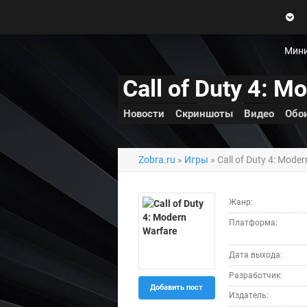
Zobra.ru - Игровое сообщество -
все о играх
П
ла
т
Мини
ф
ор
Call of Duty 4: M
м
ы
Новости
Скриншоты
Видео
Обо
Zobra.ru
»
Игры
» Call of Duty 4: Mode
Жанр:
Платформа:
Дата выхода:
Разработчик:
Добавить пост
Издатель: