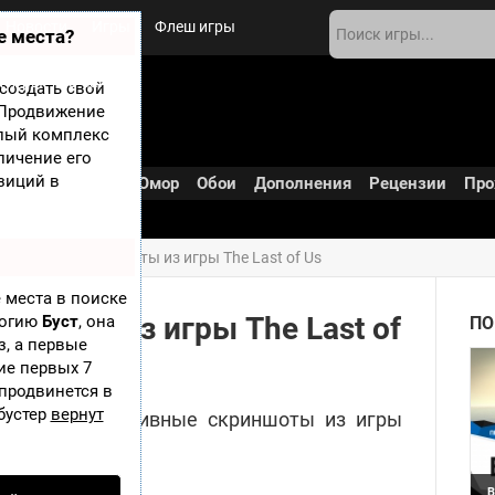
Новости
Игры
Флеш игры
е места?
 игры
О сайте
создать свой
? Продвижение
елый комплекс
личение его
зиций в
В разработке
Юмор
Обои
Дополнения
Рецензии
Про
люзивные скриншоты из игры The Last of Us
 места в поиске
ншоты из игры The Last of
логию
Буст
, она
ПО
з, а первые
ие первых 7
 продвинется в
бустер
вернут
енные эксклюзивные скриншоты из игры
B