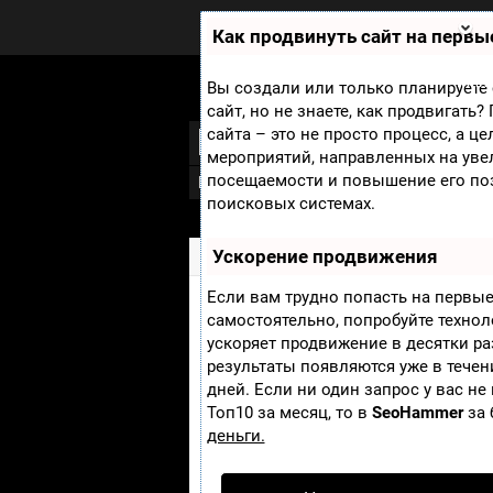
Zobra.ru - Игровое сообщество -
все о играх
Как продвинуть сайт на первы
П
ла
т
Мини
Вы создали или только планируете 
ф
сайт, но не знаете, как продвигать
ор
Last of Us, The
сайта – это не просто процесс, а ц
м
ы
мероприятий, направленных на уве
посещаемости и повышение его по
Новости
Скриншоты
Видео
Арт
поисковых системах.
Ускорение продвижения
Zobra.ru
»
Игры
»
Last of Us, The
» Экс
Если вам трудно попасть на первые
Экслюзивные скри
самостоятельно, попробуйте техно
ускоряет продвижение в десятки ра
Us
результаты появляются уже в течен
дней. Если ни один запрос у вас не
Топ10 за месяц, то в
SeoHammer
за 
Появились первые полноц
деньги.
The Last of Us.