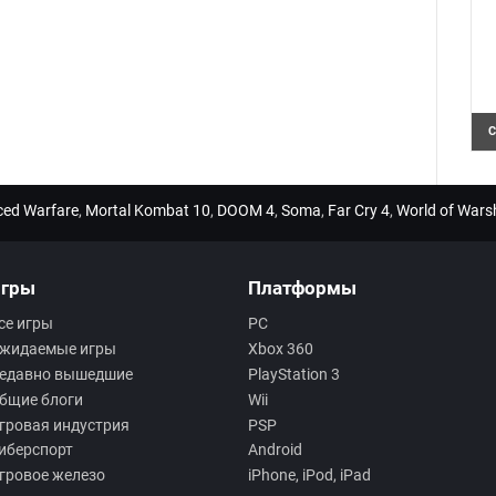
С
Н
U
и
а
nced Warfare
,
Mortal Kombat 10
,
DOOM 4
,
Soma
,
Far Cry 4
,
World of Wars
гры
Платформы
се игры
PC
жидаемые игры
Xbox 360
едавно вышедшие
PlayStation 3
бщие блоги
Wii
гровая индустрия
PSP
иберспорт
Android
гровое железо
iPhone, iPod, iPad