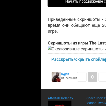
На одном из скриншотов вид
Начать продвижение с
Питтсбурге, штат Пенсильва
Приведенные скриншоты - э
время они обещают еще 20
игре.
Скриншоты из игры The Last 
Расскрыть/скрыть спойле
Sygon
0
+
-
Ст. сержант
Afterfall: InSanity
Kinect Sports:
Season Two 