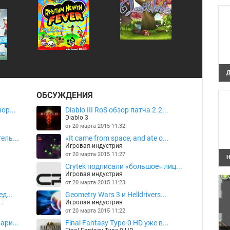
в
г
Д
Д
е
ОБСУЖДЕНИЯ
э
ор...
Diablo III RoS обзор патча 2.2...
Diablo 3
от 20 марта 2015 11:32
ель...
«It came from space, and ate o...
Игровая индустрия
от 20 марта 2015 11:27
Н
Н
Crytek подписали «большое» лиц...
п
Игровая индустрия
от 20 марта 2015 11:23
д...
Geometry Wars 3 и Helldrivers...
..
Игровая индустрия
от 20 марта 2015 11:22
ари...
Final Fantasy Type-0 HD уже в...