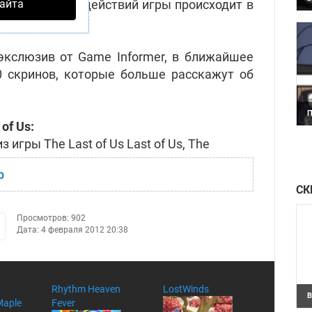
но, что часть действий игры происходит в
айта
Л
г
ния.
п
в
кслюзив от Game Informer, в ближайшее
 скринов, которые больше расскажут об
П
П
of Us:
р
СК
Просмотров: 902
Дата: 4 февраля 2012 20:38
Rhythm Heaven
LostWinds
В
Maple
Fever
В