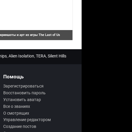
криншоты и арт из игры The Last of Us
овый проект Naughty Dog - игра The Last of
s. Пока о новинке нет подробной
нформации, но уже появились скриншоты и
рт.
hips
,
Alien Isolation
,
TERA
,
Silent Hills
Помощь
Зарегистрироваться
Восстановить пароль
Установить аватар
Все о званиях
О смотрящих
Управление редактором
Создание постов