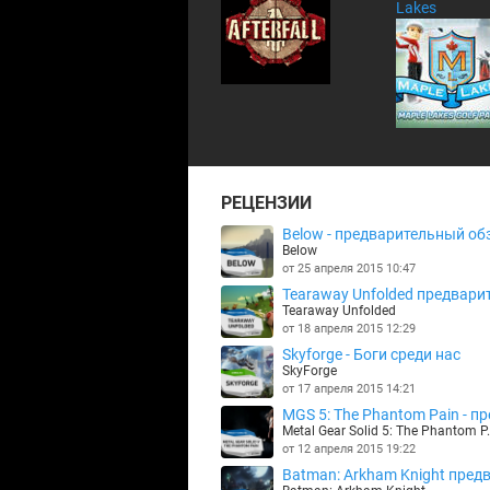
Lakes
РЕЦЕНЗИИ
Below - предварительный обз
Below
от 25 апреля 2015 10:47
Tearaway Unfolded предварит
Tearaway Unfolded
от 18 апреля 2015 12:29
Skyforge - Боги среди нас
SkyForge
от 17 апреля 2015 14:21
MGS 5: The Phantom Pain - пре
Metal Gear Solid 5: The Phantom P.
от 12 апреля 2015 19:22
Batman: Arkham Knight предв