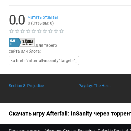
0.0
Читать отзывы
0
(Отзывы:
0
)
Т
е
Для твоего
к
у
сайта или блога:
щ
а
я
о
ц
е
н
Section 8: Prejudice
Payday: The Heist
к
а
0
.
0
Скачать игру Afterfall: InSanity через торрен
Популярные игры:
Weapons Genius
,
Empyrion - Galactic Survival
,