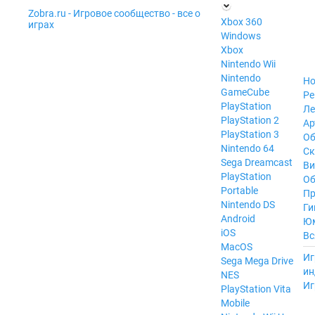
Zobra.ru - Игровое сообщество - все о
П
Xbox 360
играх
ла
Windows
т
Xbox
ф
ор
Nintendo Wii
м
Nintendo
Но
ы
GameCube
Ре
PlayStation
Ле
PlayStation 2
Ар
PlayStation 3
Об
Nintendo 64
С
Sega Dreamcast
Ви
PlayStation
Об
Portable
Пр
Nintendo DS
Ги
Android
Ю
iOS
Вс
MacOS
----
Иг
Sega Mega Drive
ин
NES
Иг
PlayStation Vita
Mobile