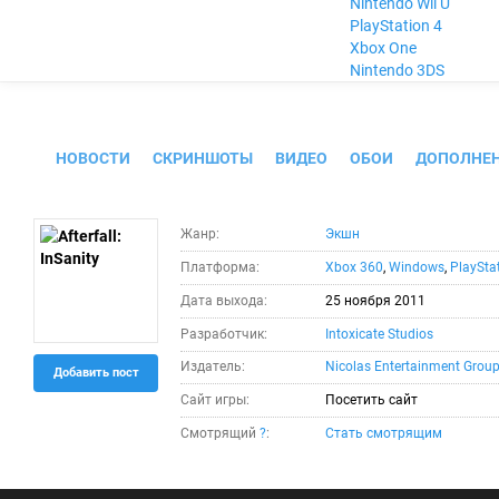
Nintendo Wii U
PlayStation 4
Xbox One
Nintendo 3DS
Afterfall: InSanity
НОВОСТИ
СКРИНШОТЫ
ВИДЕО
ОБОИ
ДОПОЛНЕ
Жанр:
Экшн
Платформа:
Xbox 360
,
Windows
,
PlaySta
Дата выхода:
25 ноября 2011
Разработчик:
Intoxicate Studios
Издатель:
Nicolas Entertainment Grou
Добавить пост
Сайт игры:
Посетить сайт
Смотрящий
?
:
Стать смотрящим