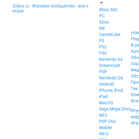
Zobra.ru - Игровое сообщество - все о
П
Xbox 360
играх
ла
PC
т
Xbox
ф
ор
Wii
м
Нов
GameCube
ы
Рец
PS
В р
PS2
Арт
PS3
Обо
Nintendo 64
Скр
Dreamcast
Вид
PSP
Обс
Nintendo DS
Про
Android
Гик
iPhone, iPod,
Юм
iPad
Вся
MacOS
------
Sega Mega Drive
Игр
NES
инд
PSP Vita
Игр
Mobile
Wii U