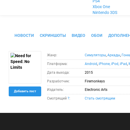
PS4
Xbox One
Nintendo 3DS
Need for Speed: No Limits
НОВОСТИ
СКРИНШОТЫ
ВИДЕО
ОБОИ
ДОПОЛНЕ
Жанр:
Симуляторы
,
Аркады
,
Гонк
Платформа:
Android
,
iPhone, iPod, iPad
,
Дата выхода:
2015
Разработчик:
Firemonkeys
Издатель:
Electronic Arts
Добавить пост
Смотрящий
?
:
Стать смотрящим