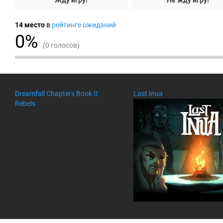
Жду игру!
Не жду игру!
14
место
в
рейтинге ожиданий
0%
(0 голосов)
|
|
|
|
Dreamfall Chapters Book II:
Last Inua
|
|
Rebels
|
|
|
|