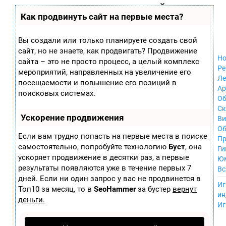
Zobra.ru - Игровое сообщество - все о
П
Как продвинуть сайт на первые места?
Xbox 360
играх
ла
Windows
т
Xbox
ф
Вы создали или только планируете создать свой
ор
Nintendo Wii
сайт, но не знаете, как продвигать? Продвижение
м
Nintendo
Но
ы
сайта – это не просто процесс, а целый комплекс
GameCube
Ре
мероприятий, направленных на увеличение его
PlayStation
Ле
посещаемости и повышение его позиций в
PlayStation 2
Ар
поисковых системах.
PlayStation 3
Об
Nintendo 64
С
Ускорение продвижения
Sega Dreamcast
Ви
PlayStation
Об
Если вам трудно попасть на первые места в поиске
Portable
Пр
самостоятельно, попробуйте технологию
Буст
, она
Nintendo DS
Ги
ускоряет продвижение в десятки раз, а первые
Android
Ю
iOS
результаты появляются уже в течение первых 7
Вс
MacOS
дней. Если ни один запрос у вас не продвинется в
----
Иг
Sega Mega Drive
Топ10 за месяц, то в
SeoHammer
за бустер
вернут
ин
NES
деньги.
Иг
PlayStation Vita
Mobile