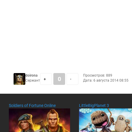
doirona
Просмотров: 889
0
+
-
Сержант
Дата:
6 августа 2014 08:55
Soldiers of Fortune Online
LittleBigPlanet 3