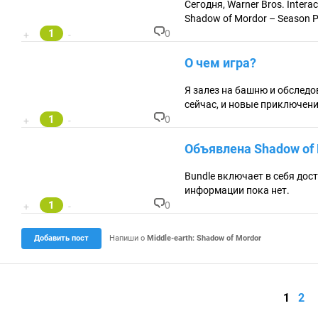
ен
Сегодня, Warner Bros. Intera
та
Shadow of Mordor – Season 
ри
1
0
+
-
ев
К
:
о
О чем игра?
м
м
ен
Я залез на башню и обследо
та
сейчас, и новые приключени
ри
1
0
+
-
ев
К
:
о
Объявлена Shadow of 
м
м
ен
Bundle включает в себя до
та
информации пока нет.
ри
1
0
+
-
ев
К
:
о
м
Добавить пост
Напиши о
Middle-earth: Shadow of Mordor
м
ен
та
ри
ев
1
2
: