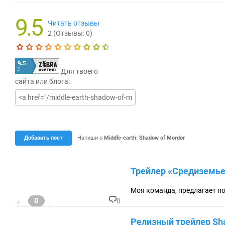
9.5
Читать отзывы
2
(Отзывы:
0
)
Текущая оценка 9.5
Для твоего
сайта или блога:
Добавить пост
Напиши о
Middle-earth: Shadow of Mordor
Трейлер «Средиземье 
Моя команда, предлагает п
0
0
+
-
К
о
Релизный трейлер Shad
м