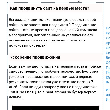
Zobra.ru - Игровое сообщество - все о
П
Как продвинуть сайт на первые места?
Xbox 360
играх
ла
Windows
т
Xbox
ф
Вы создали или только планируете создать свой
ор
Nintendo Wii
сайт, но не знаете, как продвигать? Продвижение
м
Nintendo
Но
ы
сайта – это не просто процесс, а целый комплекс
GameCube
Ре
мероприятий, направленных на увеличение его
PlayStation
Ле
посещаемости и повышение его позиций в
PlayStation 2
Ар
поисковых системах.
PlayStation 3
Об
Nintendo 64
С
Ускорение продвижения
Sega Dreamcast
Ви
PlayStation
Об
Если вам трудно попасть на первые места в поиске
Portable
Пр
самостоятельно, попробуйте технологию
Буст
, она
Nintendo DS
Ги
ускоряет продвижение в десятки раз, а первые
Android
Ю
iOS
результаты появляются уже в течение первых 7
Вс
MacOS
дней. Если ни один запрос у вас не продвинется в
----
Иг
Sega Mega Drive
Топ10 за месяц, то в
SeoHammer
за бустер
вернут
ин
NES
деньги.
Иг
PlayStation Vita
Mobile