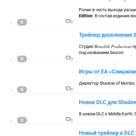
м
ен
Ролик в честь выхода расш
та
Edition
. В состав издания в
ри
0
0
+
-
ев
К
:
о
Трейлер дополнения S
м
м
ен
Monolith Productions
Студия
п
та
под названием Sauron.
ри
0
0
+
-
ев
К
:
о
Игры от EA «Слишком
м
м
ен
Директор Shadow of Mordor,
та
0
0
+
-
ри
К
ев
о
Новое DLC для Shadow
:
м
м
ен
В новом DLC к Middle-Earth:
та
0
0
+
-
ри
К
ев
о
Новый трейлер к DLC S
:
м