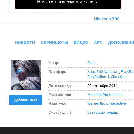
Nintendo Wii U
Начать продвижение сайта
PlayStation 4
Xbox One
Nintendo 3DS
Middle-earth: Shadow of Mordor
НОВОСТИ
СКРИНШОТЫ
ВИДЕО
АРТ
ДОПОЛНЕНИ
Жанр:
Экшн
Платформа:
Xbox 360
,
Windows
,
PlaySta
PlayStation 4
,
Xbox One
Дата выхода:
30 сентября 2014
Разработчик:
Monolith Productions
Добавить пост
Издатель:
Warner Bros. Interactive
Смотрящий
?
:
Стать смотрящим