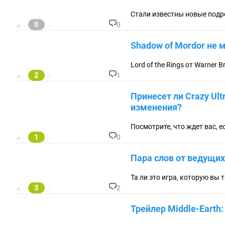
м
ен
Стали известны новые подро
та
0
0
+
-
ри
К
ев
о
Shadow of Mordor не м
:
м
м
ен
Lord of the Rings от Warner
та
2
1
+
-
ри
К
ев
о
Принесет ли Crazy Ul
:
м
м
изменения?
ен
та
Посмотрите, что ждет вас, 
ри
1
0
+
-
ев
К
:
о
Пара слов от ведущих 
м
м
ен
Та ли это игра, которую вы 
та
3
2
+
-
ри
К
ев
о
Трейлер Middle-Earth:
:
м
м