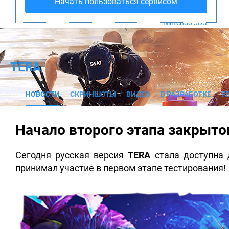
Начать пользоваться сервисом
PS4
Xbox One
Nintendo 3DS
TERA
НОВОСТИ
СКРИНШОТЫ
ВИДЕО
В РАЗРАБОТКЕ
Р
Начало второго этапа закрыто
Сегодня русская версия
TERA
стала доступна 
принимал участие в первом этапе тестирования!