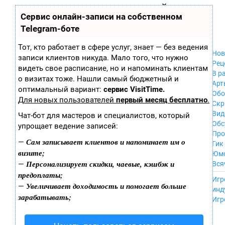
Zobra.ru - Игровое сообщество - все о
П
Сервис онлайн-записи на собственном
Xbox 360
играх
ла
PC
Telegram-боте
т
Xbox
ф
ор
Wii
Тот, кто работает в сфере услуг, знает — без ведения
м
Нов
GameCube
записи клиентов никуда. Мало того, что нужно
ы
Рец
PS
видеть свое расписание, но и напоминать клиентам
В р
PS2
о визитах тоже. Нашли самый бюджетный и
Арт
PS3
оптимальный вариант:
сервис VisitTime.
Обо
Nintendo 64
Для новых пользователей
первый месяц бесплатно
.
Скр
Dreamcast
Вид
Чат-бот для мастеров и специалистов, который
PSP
Обс
упрощает ведение записей:
Nintendo DS
Про
Android
Сам записывает клиентов и напоминает им о
—
Гик
iPhone, iPod,
визите;
Юм
iPad
Персонализирует скидки, чаевые, кэшбэк и
—
Вся
MacOS
предоплаты;
------
Sega Mega Drive
Игр
Увеличивает доходимость и помогает больше
—
NES
инд
зарабатывать;
PSP Vita
Игр
Mobile
Wii U