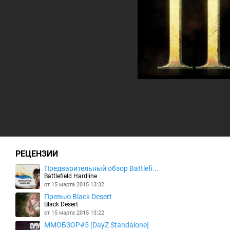
РЕЦЕНЗИИ
Предварительный обзор Battlefi...
Battlefield Hardline
от 15 марта 2015 13:32
Превью Black Desert
Black Desert
от 15 марта 2015 13:22
MMOБЗОР#5 [DayZ Standalone]