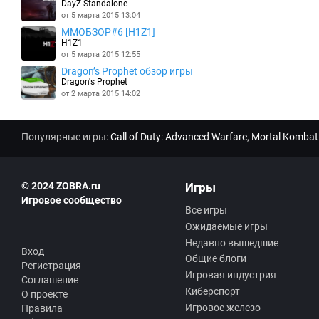
DayZ Standalone
от 5 марта 2015 13:04
MMOБЗОР#6 [H1Z1]
H1Z1
от 5 марта 2015 12:55
Dragon’s Prophet обзор игры
Dragon's Prophet
от 2 марта 2015 14:02
Популярные игры:
Call of Duty: Advanced Warfare
,
Mortal Kombat
© 2024 ZOBRA.ru
Игры
Игровое сообщество
Все игры
Ожидаемые игры
Недавно вышедшие
Вход
Общие блоги
Регистрация
Игровая индустрия
Соглашение
Киберспорт
О проекте
Игровое железо
Правила