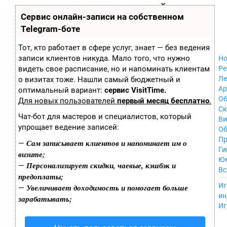
Zobra.ru - Игровое сообщество - все о
П
Сервис онлайн-записи на собственном
Xbox 360
играх
ла
Windows
Telegram-боте
т
Xbox
ф
ор
Nintendo Wii
Тот, кто работает в сфере услуг, знает — без ведения
м
Nintendo
записи клиентов никуда. Мало того, что нужно
Но
ы
GameCube
видеть свое расписание, но и напоминать клиентам
Ре
PlayStation
Ле
о визитах тоже. Нашли самый бюджетный и
PlayStation 2
Ар
оптимальный вариант:
сервис VisitTime.
PlayStation 3
Об
Для новых пользователей
первый месяц бесплатно
.
Nintendo 64
С
Чат-бот для мастеров и специалистов, который
Sega Dreamcast
Ви
упрощает ведение записей:
PlayStation
Об
Portable
Пр
Сам записывает клиентов и напоминает им о
—
Nintendo DS
Ги
визите;
Android
Ю
Персонализирует скидки, чаевые, кэшбэк и
—
iOS
Вс
предоплаты;
MacOS
----
Иг
Увеличивает доходимость и помогает больше
—
Sega Mega Drive
ин
зарабатывать;
NES
Иг
PlayStation Vita
Mobile