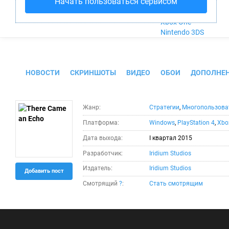
Начать пользоваться сервисом
Nintendo Wii U
PlayStation 4
Xbox One
Nintendo 3DS
There Came an Echo
НОВОСТИ
СКРИНШОТЫ
ВИДЕО
ОБОИ
ДОПОЛНЕ
Жанр:
Стратегии
,
Многопользова
Платформа:
Windows
,
PlayStation 4
,
Xbo
Дата выхода:
I квартал 2015
Разработчик:
Iridium Studios
Издатель:
Iridium Studios
Добавить пост
Смотрящий
?
:
Стать смотрящим