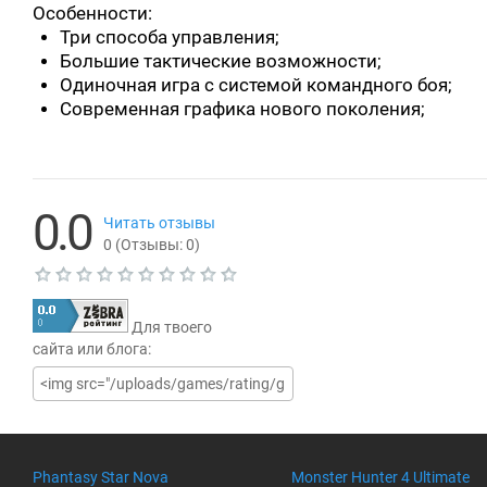
Особенности:
Три способа управления;
Большие тактические возможности;
Одиночная игра с системой командного боя;
Современная графика нового поколения;
0.0
Читать отзывы
0
(Отзывы:
0
)
Т
е
Для твоего
к
у
сайта или блога:
щ
а
я
о
ц
е
н
Phantasy Star Nova
Monster Hunter 4 Ultimate
к