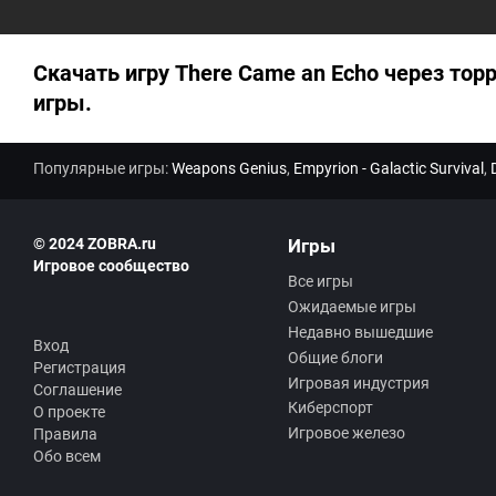
а
0
.
0
Скачать игру There Came an Echo через тор
игры.
Популярные игры:
Weapons Genius
,
Empyrion - Galactic Survival
,
© 2024 ZOBRA.ru
Игры
Игровое сообщество
Все игры
Ожидаемые игры
Недавно вышедшие
Вход
Общие блоги
Регистрация
Игровая индустрия
Соглашение
Киберспорт
О проекте
Игровое железо
Правила
Обо всем