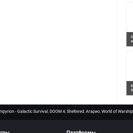
п
п
С
в
Н
п
п
Е
S
Е
и
C
mpyrion - Galactic Survival
,
DOOM 4
,
Sheltered
,
Агарио
,
World of Warship
гры
Платформы