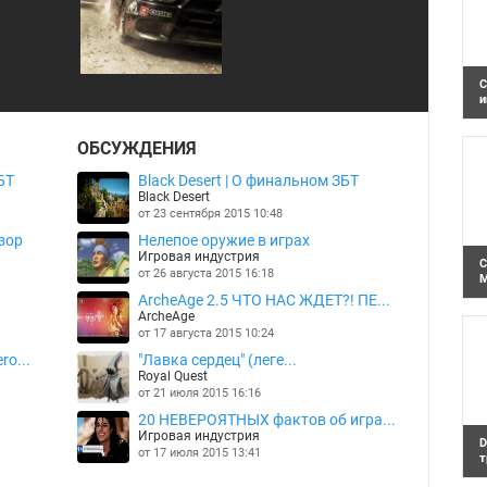
С
и
S
н
ОБСУЖДЕНИЯ
р
в
БТ
Black Desert | О финальном ЗБТ
Black Desert
от 23 сентября 2015 10:48
зор
Нелепое оружие в играх
Игровая индустрия
С
от 26 августа 2015 16:18
M
В
ArcheAge 2.5 ЧТО НАС ЖДЕТ?! ПЕ...
н
ArcheAge
A
от 17 августа 2015 10:24
ro...
"Лавка сердец" (леге...
Royal Quest
от 21 июля 2015 16:16
20 НЕВЕРОЯТНЫХ фактов об игра...
Игровая индустрия
D
от 17 июля 2015 13:41
т
Н