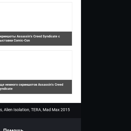
ерсонажу Доктора Кто в безумном лего-
риключении LEGO...
криншоты Assassin's Creed Syndicate с
ыставки Comic-Con
Assassin's Creed Syndicate
а ежегодной выставке Comic-Con были
оказаны свежие скриншоты
риключенческого экшена Assass...
ще немного скриншотов Assassin's Creed
yndicate
ще одна небольшая подборка скриншотов
з приключенческого экшена Assassin's
reed Syndicate.
s
,
Alien Isolation
,
TERA
,
Mad Max 2015
Помощь