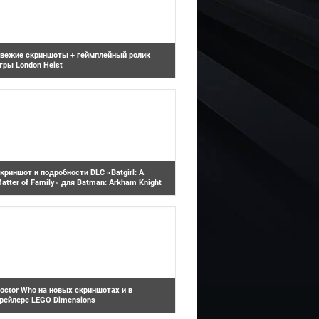
вежие скриншоты + геймплейный ролик
гры London Heist
Batman: Arkham Knight
ony поделилась свежими скриншотами и
овым видео игры London Heist, данная игра
азрабатывается специально для шлема
и...
криншот и подробности DLC «Batgirl: A
atter of Family» для Batman: Arkham Knight
LEGO Dimensions
 сети появился первый скриншот и
екоторые подробности дополнения «Batgirl:
 Matter of...
octor Who на новых скриншотах и в
рейлере LEGO Dimensions
Assassin's Creed Syndicate
овый трейлер и скриншоты, посвященные