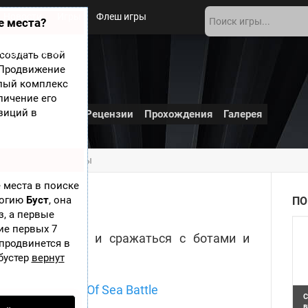
Новости
Игры
Флеш игры
е места?
 игры
О сайте
создать свой
? Продвижение
le
елый комплекс
личение его
зиций в
и
Дополнения
Рецензии
Прохождения
Галерея
 Скриншоты из игры
 места в поиске
ры
логию
Буст
, она
ПО
з, а первые
ие первых 7
 свои корабли и сражаться с ботами и
 продвинется в
бустер
вернут
С
в