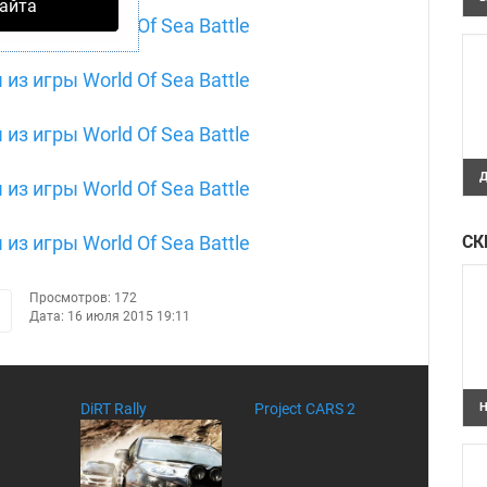
айта
З
"
Д
Д
Н
T
G
СК
Просмотров: 172
Дата:
16 июля 2015 19:11
DiRT Rally
Project CARS 2
Н
П
п
T