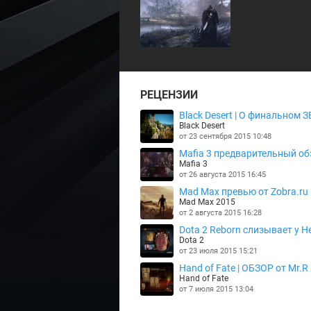
РЕЦЕНЗИИ
Black Desert | О финальном З
Black Desert
от 23 сентября 2015 10:48
Mafia 3 предварительный об
Mafia 3
от 26 августа 2015 16:45
Mad Max превью от Zobra.ru
Mad Max 2015
от 2 августа 2015 16:28
Dota 2 Reborn слизывает у He
Dota 2
от 23 июля 2015 15:21
Hand of Fate | ОБЗОР от Mr.R
Hand of Fate
от 7 июля 2015 13:04