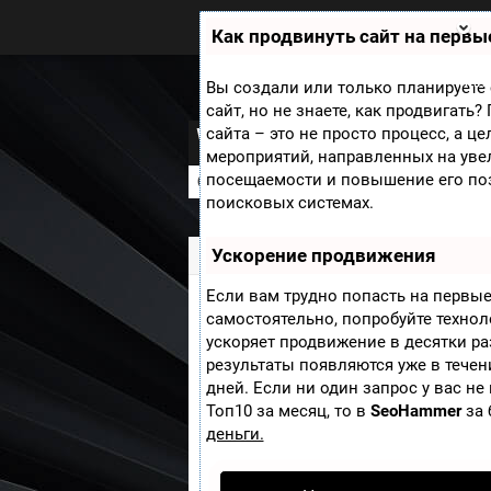
Zobra.ru - Игровое сообщество -
все о играх
Как продвинуть сайт на первы
П
ла
т
Мини
Вы создали или только планируете 
ф
сайт, но не знаете, как продвигать
ор
World Of Sea Batt
сайта – это не просто процесс, а ц
м
ы
мероприятий, направленных на уве
посещаемости и повышение его по
Скриншоты
Видео
Новости
Обо
поисковых системах.
Ускорение продвижения
Zobra.ru
»
Игры
»
World Of Sea Battle
»
Если вам трудно попасть на первые
Скриншоты из иг
самостоятельно, попробуйте техно
ускоряет продвижение в десятки ра
результаты появляются уже в течен
В игре нужно прокачивать
дней. Если ни один запрос у вас не
другими игроками
Топ10 за месяц, то в
SeoHammer
за 
деньги.