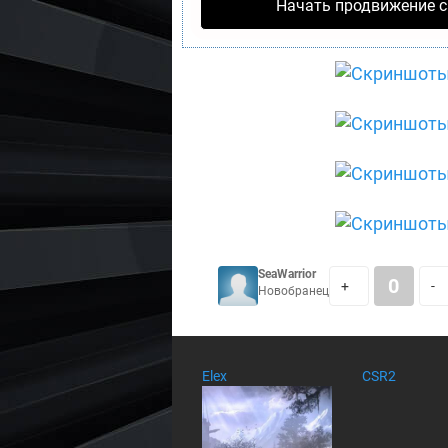
Начать продвижение с
SeaWarrior
0
+
-
Новобранец
Elex
CSR2