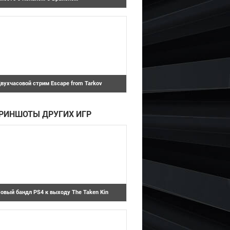
Escape from Tarkov
наменитые актеры популярного сериала
Игра престолов" Лина Хиди и Питер
инклейдж примут уча...
вухчасовой стрим Escape from Tarkov
а днях разработчики шутера Escape from
arkov из отечественной студии Battlestate
a...
Destiny
РИНШОТЫ ДРУГИХ ИГР
овый бандл PS4 к выходу The Taken Kin
London Heist
ервые изображения бандла PlayStation 4
риуроченного к выходу дополнения The
aken King для...