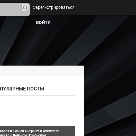
Зарегистрироваться
На
йти
ВОЙТИ
Overwatch
ПУЛЯРНЫЕ ПОСТЫ
ерсея и Тирион сыграют в Overwatch
месте с Конаном О'Брайеном