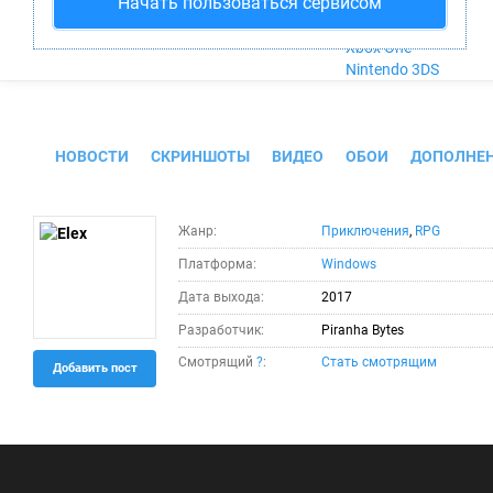
Начать пользоваться сервисом
Nintendo Wii U
PlayStation 4
Xbox One
Nintendo 3DS
Elex
НОВОСТИ
СКРИНШОТЫ
ВИДЕО
ОБОИ
ДОПОЛНЕ
Жанр:
Приключения
,
RPG
Платформа:
Windows
Дата выхода:
2017
Разработчик:
Piranha Bytes
Смотрящий
?
:
Стать смотрящим
Добавить пост