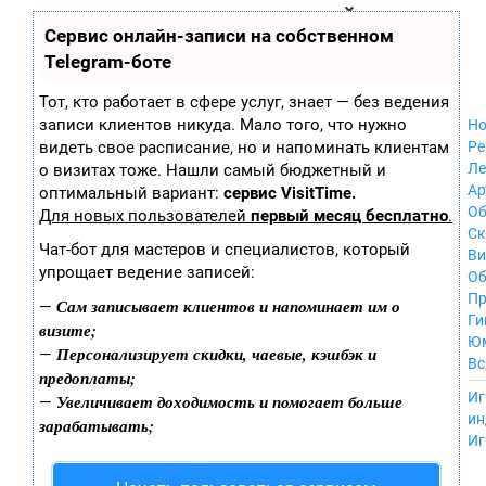
Zobra.ru - Игровое сообщество - все о
П
Сервис онлайн-записи на собственном
Xbox 360
играх
ла
Windows
Telegram-боте
т
Xbox
ф
ор
Nintendo Wii
Тот, кто работает в сфере услуг, знает — без ведения
м
Nintendo
записи клиентов никуда. Мало того, что нужно
Но
ы
GameCube
видеть свое расписание, но и напоминать клиентам
Ре
PlayStation
Ле
о визитах тоже. Нашли самый бюджетный и
PlayStation 2
Ар
оптимальный вариант:
сервис VisitTime.
PlayStation 3
Об
Для новых пользователей
первый месяц бесплатно
.
Nintendo 64
С
Чат-бот для мастеров и специалистов, который
Sega Dreamcast
Ви
упрощает ведение записей:
PlayStation
Об
Portable
Пр
Сам записывает клиентов и напоминает им о
—
Nintendo DS
Ги
визите;
Android
Ю
Персонализирует скидки, чаевые, кэшбэк и
—
iOS
Вс
предоплаты;
MacOS
----
Иг
Увеличивает доходимость и помогает больше
—
Sega Mega Drive
ин
зарабатывать;
NES
Иг
PlayStation Vita
Mobile