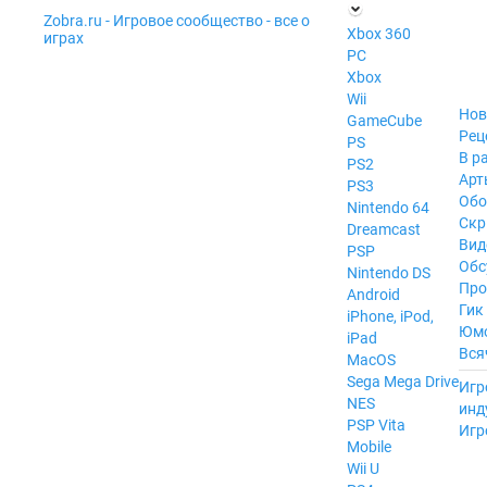
Zobra.ru - Игровое сообщество - все о
П
Xbox 360
играх
ла
PC
т
Xbox
ф
ор
Wii
м
Нов
GameCube
ы
Рец
PS
В р
PS2
Арт
PS3
Обо
Nintendo 64
Скр
Dreamcast
Вид
PSP
Обс
Nintendo DS
Про
Android
Гик
iPhone, iPod,
Юм
iPad
Вся
MacOS
------
Sega Mega Drive
Игр
NES
инд
PSP Vita
Игр
Mobile
Wii U