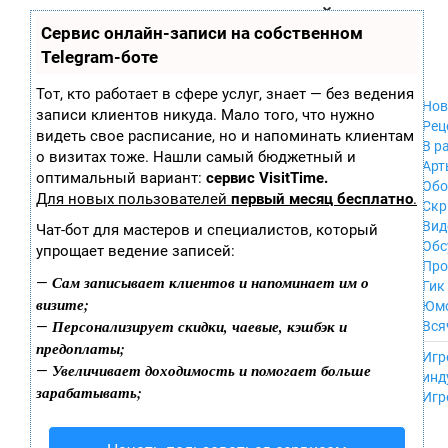
Zobra.ru - Игровое сообщество - все о
П
Сервис онлайн-записи на собственном
Xbox 360
играх
ла
PC
Telegram-боте
т
Xbox
ф
ор
Wii
Тот, кто работает в сфере услуг, знает — без ведения
м
Нов
GameCube
записи клиентов никуда. Мало того, что нужно
ы
Рец
PS
видеть свое расписание, но и напоминать клиентам
В р
PS2
о визитах тоже. Нашли самый бюджетный и
Арт
PS3
оптимальный вариант:
сервис VisitTime.
Обо
Nintendo 64
Для новых пользователей
первый месяц бесплатно
.
Скр
Dreamcast
Вид
Чат-бот для мастеров и специалистов, который
PSP
Обс
упрощает ведение записей:
Nintendo DS
Про
Android
Сам записывает клиентов и напоминает им о
—
Гик
iPhone, iPod,
визите;
Юм
iPad
Персонализирует скидки, чаевые, кэшбэк и
—
Вся
MacOS
предоплаты;
------
Sega Mega Drive
Игр
Увеличивает доходимость и помогает больше
—
NES
инд
зарабатывать;
PSP Vita
Игр
Mobile
Wii U