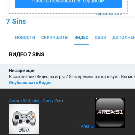
Начать пользоваться сервисом
PS4
Xbox One
Nintendo 3DS
7 Sins
НОВОСТИ
СКРИНШОТЫ
ВИДЕО
ОБОИ
ДОПОЛНЕ
ВИДЕО 7 SINS
Информация
К сожалению Видео из игры 7 Sins временно отсутсвует. Вы мо
Опубликовать Видео
.
Aurora Watching: Gorky Zero
Area 51