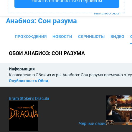
Начать пользоваться сервисом
PS4
Xbox One
Nintendo 3DS
Анабиоз: Сон разума
ПРОХОЖДЕНИЯ
НОВОСТИ
СКРИНШОТЫ
ВИДЕО
ОБОИ АНАБИОЗ: СОН РАЗУМА
Информация
К сожалению Обои из игры Анабиоз: Сон разума временно отсу
Опубликовать Обои
.
Bram Stoker’s Dracula
Черный оазис