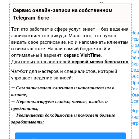
Zobra.ru - Игровое сообщество - все о
П
Сервис онлайн-записи на собственном
Xbox 360
играх
ла
PC
Telegram-боте
т
Xbox
ф
ор
Wii
Тот, кто работает в сфере услуг, знает — без ведения
м
Нов
GameCube
записи клиентов никуда. Мало того, что нужно
ы
Рец
PS
видеть свое расписание, но и напоминать клиентам
В р
PS2
о визитах тоже. Нашли самый бюджетный и
Арт
PS3
оптимальный вариант:
сервис VisitTime.
Обо
Nintendo 64
Для новых пользователей
первый месяц бесплатно
.
Скр
Dreamcast
Вид
Чат-бот для мастеров и специалистов, который
PSP
Обс
упрощает ведение записей:
Nintendo DS
Про
Android
Сам записывает клиентов и напоминает им о
—
Гик
iPhone, iPod,
визите;
Юм
iPad
Персонализирует скидки, чаевые, кэшбэк и
—
Вся
MacOS
предоплаты;
------
Sega Mega Drive
Игр
Увеличивает доходимость и помогает больше
—
NES
инд
зарабатывать;
PSP Vita
Игр
Mobile
Wii U