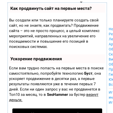
Zobra.ru - Игровое сообщество - все о
П
Как продвинуть сайт на первые места?
Xbox 360
играх
ла
Windows
т
Xbox
ф
Вы создали или только планируете создать свой
ор
Nintendo Wii
сайт, но не знаете, как продвигать? Продвижение
м
Nintendo
Но
ы
сайта – это не просто процесс, а целый комплекс
GameCube
Ре
мероприятий, направленных на увеличение его
PlayStation
Ле
посещаемости и повышение его позиций в
PlayStation 2
Ар
поисковых системах.
PlayStation 3
Об
Nintendo 64
С
Ускорение продвижения
Sega Dreamcast
Ви
PlayStation
Об
Если вам трудно попасть на первые места в поиске
Portable
Пр
самостоятельно, попробуйте технологию
Буст
, она
Nintendo DS
Ги
ускоряет продвижение в десятки раз, а первые
Android
Ю
iOS
результаты появляются уже в течение первых 7
Вс
MacOS
дней. Если ни один запрос у вас не продвинется в
----
Иг
Sega Mega Drive
Топ10 за месяц, то в
SeoHammer
за бустер
вернут
ин
NES
деньги.
Иг
PlayStation Vita
Mobile