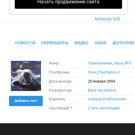
Nintendo Wii U
Начать продвижение сайта
PlayStation 4
Xbox One
Nintendo 3DS
Baldur's Gate: Dark Alliance II
НОВОСТИ
СКРИНШОТЫ
ВИДЕО
ОБОИ
ДОПОЛНЕ
Жанр:
Приключения
,
Экшн
,
RPG
Платформа:
Xbox
,
PlayStation 2
Дата выхода:
20 января 2004
Разработчик:
Black Isle Studios
Издатель:
Interplay Entertainment
Добавить пост
Смотрящий
?
:
Стать смотрящим