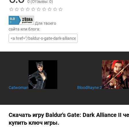
0
(Отзывы:
0
)
Т
е
Для твоего
к
у
сайта или блога:
щ
а
я
о
ц
е
н
к
а
0
.
0
Catwoman
BloodRayne 2
Скачать игру Baldur's Gate: Dark Alliance II ч
купить ключ игры.