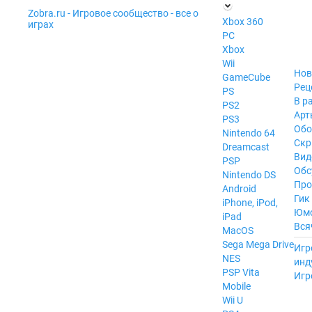
Zobra.ru - Игровое сообщество - все о
П
Xbox 360
играх
ла
PC
т
Xbox
ф
ор
Wii
м
Нов
GameCube
ы
Рец
PS
В р
PS2
Арт
PS3
Обо
Nintendo 64
Скр
Dreamcast
Вид
PSP
Обс
Nintendo DS
Про
Android
Гик
iPhone, iPod,
Юм
iPad
Вся
MacOS
------
Sega Mega Drive
Игр
NES
инд
PSP Vita
Игр
Mobile
Wii U