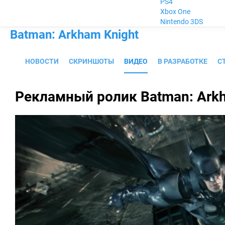
PS4
Xbox One
Nintendo 3DS
Batman: Arkham Knight
НОВОСТИ
СКРИНШОТЫ
ВИДЕО
В РАЗРАБОТКЕ
С
Рекламный ролик Batman: Arkh