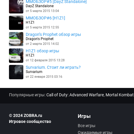
MMOБЗОР#5 [DayZ Standalone]
DayZ Standalone
от 5 марта 2015 13:04
MMOБЗОР#6 [H1Z1]
H1Z1
от 5 марта 2015 12:55
Dragon’s Prophet обзор игры
Dragon's Prophet
от 2 марта 2015 14:02
H1Z1 обзор игры
H1Z1
от 12 февраля 2015 13:28
Survarium. Стоит ли играть?
Survarium
от 22 января 2015 03:16
Популярные игры:
Call of Duty: Advanced Warfare
,
Mortal Kombat
© 2024 ZOBRA.ru
Игры
Игровое сообщество
Все игры
Ожидаемые игры