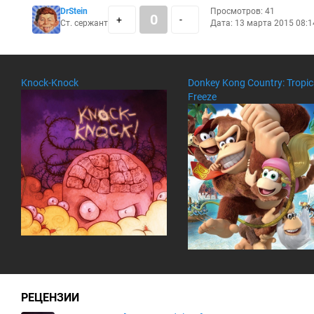
DrStein
Просмотров: 41
0
+
-
Ст. сержант
Дата: 13 марта 2015 08:1
Knock-Knock
Donkey Kong Country: Tropic
Freeze
РЕЦЕНЗИИ