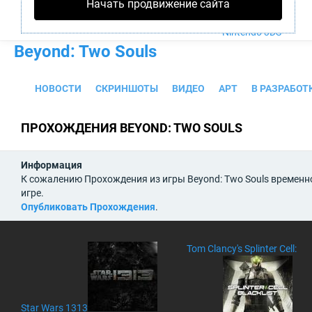
Начать продвижение сайта
PS4
Xbox One
Nintendo 3DS
Beyond: Two Souls
НОВОСТИ
СКРИНШОТЫ
ВИДЕО
АРТ
В РАЗРАБОТ
ПРОХОЖДЕНИЯ BEYOND: TWO SOULS
Информация
К сожалению Прохождения из игры Beyond: Two Souls временн
игре.
Опубликовать Прохождения
.
Tom Clancy's Splinter Cell:
Star Wars 1313