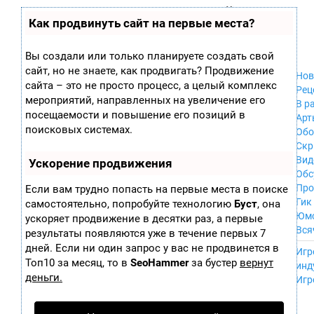
Zobra.ru - Игровое сообщество - все о
П
Как продвинуть сайт на первые места?
Xbox 360
играх
ла
PC
т
Xbox
ф
Вы создали или только планируете создать свой
ор
Wii
сайт, но не знаете, как продвигать? Продвижение
м
Нов
GameCube
сайта – это не просто процесс, а целый комплекс
ы
Рец
PS
мероприятий, направленных на увеличение его
В р
PS2
посещаемости и повышение его позиций в
Арт
PS3
поисковых системах.
Обо
Nintendo 64
Скр
Dreamcast
Вид
Ускорение продвижения
PSP
Обс
Nintendo DS
Про
Если вам трудно попасть на первые места в поиске
Android
Гик
самостоятельно, попробуйте технологию
Буст
, она
iPhone, iPod,
Юм
ускоряет продвижение в десятки раз, а первые
iPad
Вся
результаты появляются уже в течение первых 7
MacOS
------
дней. Если ни один запрос у вас не продвинется в
Sega Mega Drive
Игр
NES
Топ10 за месяц, то в
SeoHammer
за бустер
вернут
инд
PSP Vita
деньги.
Игр
Mobile
Wii U